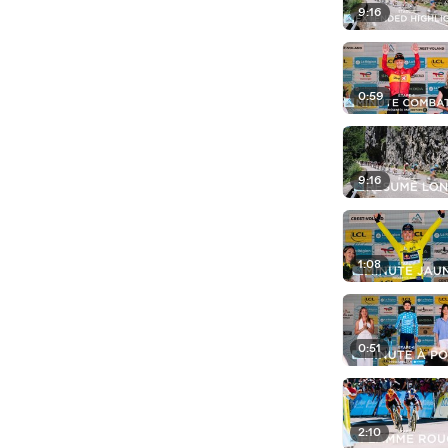
9:16
0:59
9:16
1:08
0:51
2:10