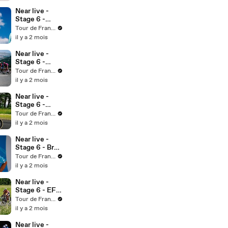
KM of Stage 6
Near live -
Stage 6 -
Seixas passe à
Tour de France™
l'attaque
il y a 2 mois
Near live -
Stage 6 -
Steinhauser
Tour de France™
prend les
il y a 2 mois
commandes
Near live -
Stage 6 -
Baudin en
Tour de France™
difficulté
il y a 2 mois
Near live -
Stage 6 - Braz
Afonso fait le
Tour de France™
boulot
il y a 2 mois
Near live -
Stage 6 - EF
roule dans le
Tour de France™
peloton
il y a 2 mois
Near live -