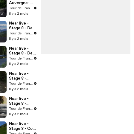
Agressive
Auvergne-
Rider Minute
Rhône-Alpes
Tour de France™
2026 - Last
il y a 2 mois
KM of Stage 8
Near live -
Stage 8 - Del
Toro pour le
Tour de France™
doublé
il y a 2 mois
Near live -
Stage 8 - Del
Toro est parti
Tour de France™
il y a 2 mois
Near live -
Stage 8 -
Tuckwell perd
Tour de France™
du terrain
il y a 2 mois
Near live -
Stage 8 -
Début de la
Tour de France™
dernière
il y a 2 mois
ascension
Near live -
Stage 8 - Col
des Aravis