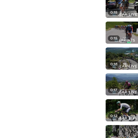
0:15
0:15
0:16
0:17
0:12