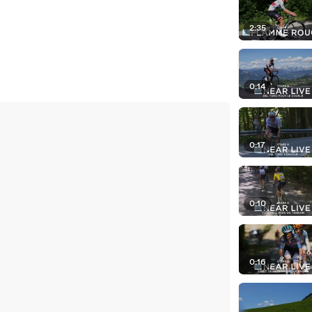
2:35
0:14
0:17
0:10
0:16