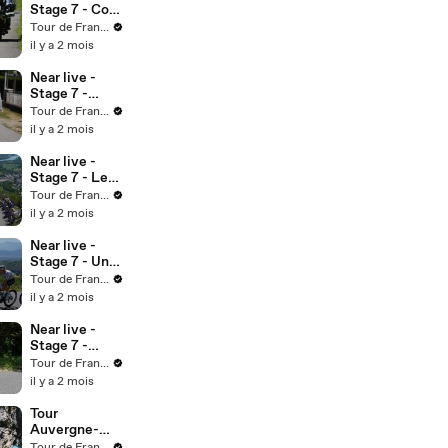
Stage 7 - Col
de
Tour de France™
Richemond
il y a 2 mois
Near live -
Stage 7 -
Sprint
Tour de France™
intéremédiair
il y a 2 mois
e de Chanay
Near live -
Stage 7 - Les
lacets du
Tour de France™
Grand
il y a 2 mois
Colombier
Near live -
Stage 7 - Une
échappée se
Tour de France™
dessine
il y a 2 mois
Near live -
Stage 7 -
Seixas en
Tour de France™
difficulté
il y a 2 mois
Tour
Auvergne-
Rhône-Alpes