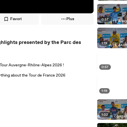
Favori
Plus
0:57
hlights presented by the Parc des
1:19
he Tour Auvergne-Rhône-Alpes 2026 !
0:57
anything about the Tour de France 2026
1:19
1:02