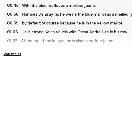
00:45
With the blue maillot as a meilleur jaune.
00:56
Ramses De Bruyne, he wears the blue maillot as a meilleur 
00:59
by default of course because he is in the yellow maillot.
01:06
He is strong Kevin Vaucla with Oscar Andre Lee in his row.
01:22
At the top of the league, he is also a meilleur jaune.
01:24
With the lead and age of 25, he is also a meilleur jaune.
Voir moins
01:40
Let's change the decor today with the montagnes, they are f
01:49
20 minutes to get to attention.
01:52
The Red Bull Boransgrove could be the winner today.
01:56
Jorgensen who's left.
01:58
We've got Del Toro in the road of Paul Seixas.
02:00
Victory against Gilles.
02:02
And Luke Tocqueville will be the new leader of the Tour A
02:18
Paul Seixas is falling at 32 km.
02:23
And Del Toro back to Grand Colombier.