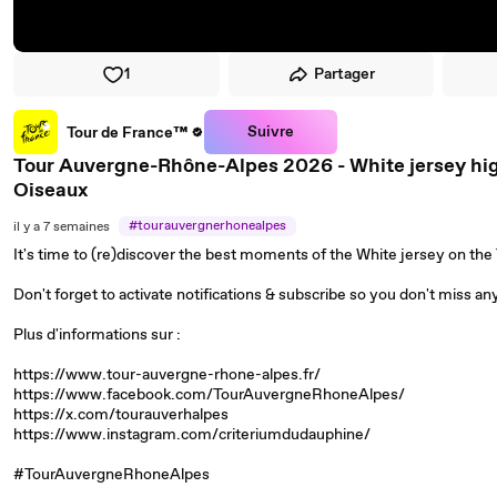
1
Partager
Suivre
Tour de France™
Tour Auvergne-Rhône-Alpes 2026 - White jersey hig
Oiseaux
#tourauvergnerhonealpes
il y a 7 semaines
It's time to (re)discover the best moments of the White jersey on t
Don't forget to activate notifications & subscribe so you don't miss 
Plus d'informations sur :
https://www.tour-auvergne-rhone-alpes.fr/
https://www.facebook.com/TourAuvergneRhoneAlpes/
https://x.com/tourauverhalpes
https://www.instagram.com/criteriumdudauphine/
#TourAuvergneRhoneAlpes