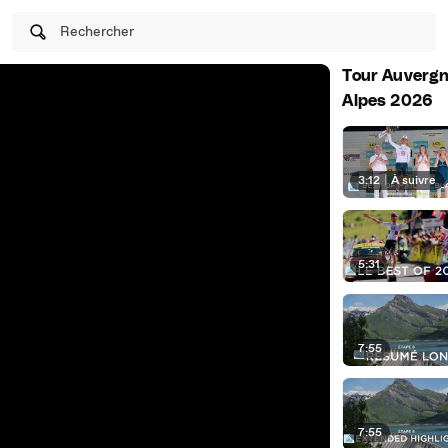
Rechercher
Tour Auverg
Alpes 2026
3:12
|
À suivre
5:31
7:55
7:55