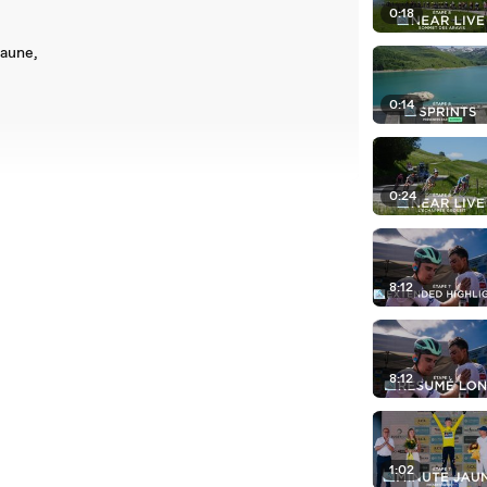
0:18
jaune,
0:14
0:24
inally there.
8:12
8:12
uvergne Rhône-Alpes.
1:02