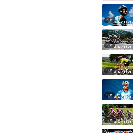
0:15
0:15
0:15
0:15
0:15