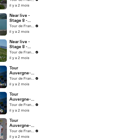
Tour de France™
il y a 2 mois
Near live -
Stage 8 -
Sprint
Tour de France™
intermédiaire
il y a 2 mois
des Glières
Near live -
Stage 8 -
L'échappée
Tour de France™
grossit
il y a 2 mois
Tour
Auvergne-
Rhône-Alpes
Tour de France™
2026 - Stage
il y a 2 mois
7 - Extended
Highlights
Tour
Auvergne-
Rhône-Alpes
Tour de France™
2026 - Étape
il y a 2 mois
7 - Résumé
long
Tour
Auvergne-
Rhône-Alpes
Tour de France™
2026 - Stage
il y a 2 mois