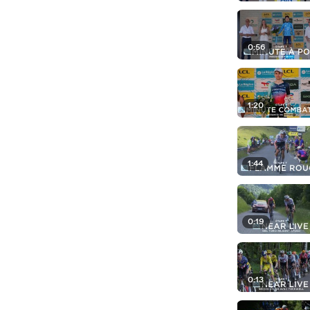
0:56
1:20
1:44
0:19
0:13