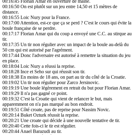
00:16:45
Florian Amar en ouverture de maine.
00:16:50
On est plutôt sur un jeu entre 14,50 et 15 mètres de
distance.
00:16:55
Loic Nury pour la France.
00:17:00
Attention, est-ce que ça se perd ? C'est le cours qui évite la
boule française de se perdre.
00:17:17
Florian Amar qui du coup a envoyé une C.C. au stirque au
tir.
00:17:35
Un tir non régulier avec un impact de la boule au-delà du
50 cm qui est autorisé par l'agrément.
00:17:44
Donc l'adversaire est autorisé à remettre la situation du jeu
en place.
00:18:04
Loic Nury a réussi la reprise.
00:18:28
Ince et Seho sur qui réussit son tir.
00:18:38
En moins de 18 ans, on part au tir du côté de la Croatie.
00:19:02
Un tir non régulier pour Zarco Jersinovic.
00:19:19
Une boule légèrement en retrait du but pour Florian Amar.
00:19:29
Il n'a pas gagné ce point.
00:19:32
C'est la Croatie qui vient de relancer le but, mais
apparemment on n'a pas marqué au bon endroit.
00:19:51
Côté croate, pas de reprise pour Nassim Novic.
00:20:14
Buket Ozturk réussit la reprise.
00:20:21
Une croate qui décide à une nouvelle tentative de tir.
00:20:40
Cette fois-ci le tir est régulier.
00:20:44
Anael Barazudi au tir.