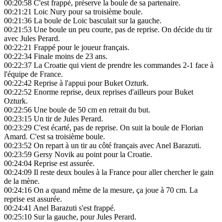
00:20:58
C'est frappé, préserve la boule de sa partenaire.
00:21:21
Loic Nury pour sa troisième boule.
00:21:36
La boule de Loic basculait sur la gauche.
00:21:53
Une boule un peu courte, pas de reprise. On décide du tir
avec Jules Perard.
00:22:21
Frappé pour le joueur français.
00:22:34
Finale moins de 23 ans.
00:22:37
La Croatie qui vient de prendre les commandes 2-1 face à
l'équipe de France.
00:22:42
Reprise à l'appui pour Buket Ozturk.
00:22:52
Enorme reprise, deux reprises d'ailleurs pour Buket
Ozturk.
00:22:56
Une boule de 50 cm en retrait du but.
00:23:15
Un tir de Jules Perard.
00:23:29
C'est écarté, pas de reprise. On suit la boule de Florian
Amard. C'est sa troisième boule.
00:23:52
On repart à un tir au côté français avec Anel Barazuti.
00:23:59
Gersy Novik au point pour la Croatie.
00:24:04
Reprise est assurée.
00:24:09
Il reste deux boules à la France pour aller chercher le gain
de la mène.
00:24:16
On a quand même de la mesure, ça joue à 70 cm. La
reprise est assurée.
00:24:41
Anel Barazuti s'est frappé.
00:25:10
Sur la gauche, pour Jules Perard.