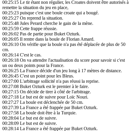
00:25:15
Le tir étant non régulier, les Croates doivent être autorisés à
remettre la situation du jeu en place,
00:25:23
puisque c'est une boule croate qui a bougé.
00:25:27
On reprend la situation.
00:25:48
Jules Perard cherche le gain de la mène.
00:25:59
Cette frappe réussie.
00:26:02
Pas de partie pour Buket Ozturk.
00:26:05
Il rentre dans la boule de Florian Amard.
00:26:10
On vérifie que la boule n'a pas été déplacée de plus de 50
cm.
00:26:14
C'est le cas.
00:26:18
On va attendre l'actualisation du score pour savoir si c'est
un ou deux points pour la France.
00:26:25
La France décide d'un jeu long à 17 mètres de distance.
00:26:45
C'est un point pour les Bleus.
00:27:00
L'arbitrage sollicité n'a pas réussi la reprise.
00:27:08
Buket Ozturk est le premier à le faire.
00:27:15
On décide de tirer à côté de l'arbitrage.
00:27:18
Le but est de suivre pour Loïc Nouri.
00:27:27
La boule est déclenchée de 50 cm.
00:27:39
La France a été frappée par Buket Ozturk.
00:27:58
La boule doit être à la Turquie.
00:28:04
Le but est de suivre.
00:28:09
Le but est de suivre.
00:28:14
La France a été frappée par Buket Ozturk.