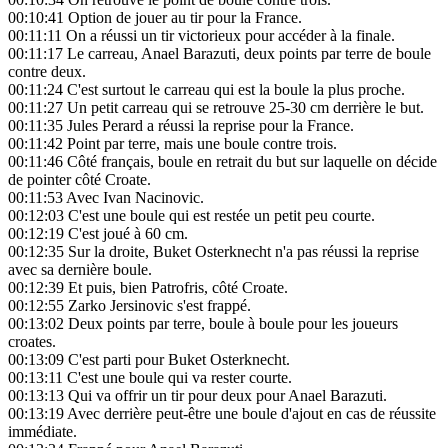
00:10:41
Option de jouer au tir pour la France.
00:11:11
On a réussi un tir victorieux pour accéder à la finale.
00:11:17
Le carreau, Anael Barazuti, deux points par terre de boule
contre deux.
00:11:24
C'est surtout le carreau qui est la boule la plus proche.
00:11:27
Un petit carreau qui se retrouve 25-30 cm derrière le but.
00:11:35
Jules Perard a réussi la reprise pour la France.
00:11:42
Point par terre, mais une boule contre trois.
00:11:46
Côté français, boule en retrait du but sur laquelle on décide
de pointer côté Croate.
00:11:53
Avec Ivan Nacinovic.
00:12:03
C'est une boule qui est restée un petit peu courte.
00:12:19
C'est joué à 60 cm.
00:12:35
Sur la droite, Buket Osterknecht n'a pas réussi la reprise
avec sa dernière boule.
00:12:39
Et puis, bien Patrofris, côté Croate.
00:12:55
Zarko Jersinovic s'est frappé.
00:13:02
Deux points par terre, boule à boule pour les joueurs
croates.
00:13:09
C'est parti pour Buket Osterknecht.
00:13:11
C'est une boule qui va rester courte.
00:13:13
Qui va offrir un tir pour deux pour Anael Barazuti.
00:13:19
Avec derrière peut-être une boule d'ajout en cas de réussite
immédiate.