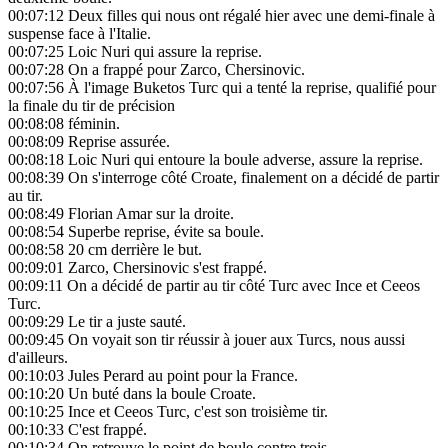
00:07:12
Deux filles qui nous ont régalé hier avec une demi-finale à
suspense face à l'Italie.
00:07:25
Loic Nuri qui assure la reprise.
00:07:28
On a frappé pour Zarco, Chersinovic.
00:07:56
À l'image Buketos Turc qui a tenté la reprise, qualifié pour
la finale du tir de précision
00:08:08
féminin.
00:08:09
Reprise assurée.
00:08:18
Loic Nuri qui entoure la boule adverse, assure la reprise.
00:08:39
On s'interroge côté Croate, finalement on a décidé de partir
au tir.
00:08:49
Florian Amar sur la droite.
00:08:54
Superbe reprise, évite sa boule.
00:08:58
20 cm derrière le but.
00:09:01
Zarco, Chersinovic s'est frappé.
00:09:11
On a décidé de partir au tir côté Turc avec Ince et Ceeos
Turc.
00:09:29
Le tir a juste sauté.
00:09:45
On voyait son tir réussir à jouer aux Turcs, nous aussi
d'ailleurs.
00:10:03
Jules Perard au point pour la France.
00:10:20
Un buté dans la boule Croate.
00:10:25
Ince et Ceeos Turc, c'est son troisième tir.
00:10:33
C'est frappé.
00:10:34
On retrouve le point de boule contre trois.