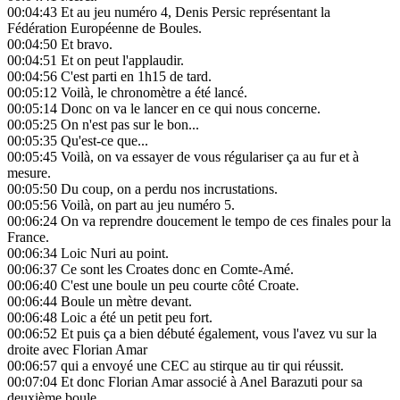
00:04:43
Et au jeu numéro 4, Denis Persic représentant la
Fédération Européenne de Boules.
00:04:50
Et bravo.
00:04:51
Et on peut l'applaudir.
00:04:56
C'est parti en 1h15 de tard.
00:05:12
Voilà, le chronomètre a été lancé.
00:05:14
Donc on va le lancer en ce qui nous concerne.
00:05:25
On n'est pas sur le bon...
00:05:35
Qu'est-ce que...
00:05:45
Voilà, on va essayer de vous régulariser ça au fur et à
mesure.
00:05:50
Du coup, on a perdu nos incrustations.
00:05:56
Voilà, on part au jeu numéro 5.
00:06:24
On va reprendre doucement le tempo de ces finales pour la
France.
00:06:34
Loic Nuri au point.
00:06:37
Ce sont les Croates donc en Comte-Amé.
00:06:40
C'est une boule un peu courte côté Croate.
00:06:44
Boule un mètre devant.
00:06:48
Loic a été un petit peu fort.
00:06:52
Et puis ça a bien débuté également, vous l'avez vu sur la
droite avec Florian Amar
00:06:57
qui a envoyé une CEC au stirque au tir qui réussit.
00:07:04
Et donc Florian Amar associé à Anel Barazuti pour sa
deuxième boule.