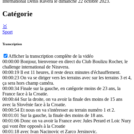
International Denis Ravera le dimanche 22 octobre 2023.
Catégorie
🥇
Sport
Transcription
Afficher la transcription complète de la vidéo
00:00:00
Bonjour, bienvenue en direct du Club Boulizu Rocher, le
challenge international de Niravera.
00:00:19
Il est 11 heures, il reste deux minutes d'échauffement.
00:00:23
On va se diriger vers les terrains avec sur les terrains 3 et 4,
ça sera hors champ caméra.
00:00:34
Finale sur la gauche, en catégorie moins de 23 ans, la
France face à la Croatie.
00:00:44
Sur la droite, on va avoir la finale des moins de 15 ans
avec la Slovénie face à la Croatie.
00:00:54
Et nous on va s'intéresser au terrain numéro 1 et 2.
00:01:01
Sur la gauche, la finale des moins de 18 ans.
00:01:06
Donc on va avoir la France avec Jules Perard et Loic Nury
qui vont être opposés à la Croatie
00:01:18
avec Ivan Nacinovic et Zarco Jersinovic.