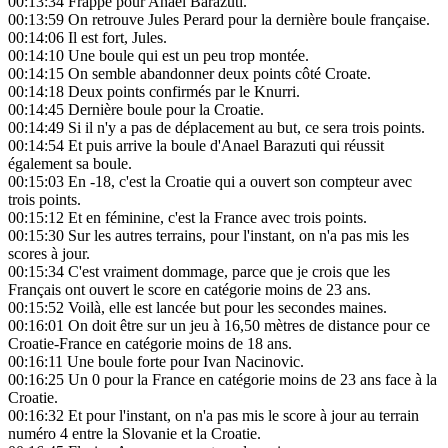
00:13:34
Frappé pour Anael Barazuti.
00:13:59
On retrouve Jules Perard pour la dernière boule française.
00:14:06
Il est fort, Jules.
00:14:10
Une boule qui est un peu trop montée.
00:14:15
On semble abandonner deux points côté Croate.
00:14:18
Deux points confirmés par le Knurri.
00:14:45
Dernière boule pour la Croatie.
00:14:49
Si il n'y a pas de déplacement au but, ce sera trois points.
00:14:54
Et puis arrive la boule d'Anael Barazuti qui réussit
également sa boule.
00:15:03
En -18, c'est la Croatie qui a ouvert son compteur avec
trois points.
00:15:12
Et en féminine, c'est la France avec trois points.
00:15:30
Sur les autres terrains, pour l'instant, on n'a pas mis les
scores à jour.
00:15:34
C'est vraiment dommage, parce que je crois que les
Français ont ouvert le score en catégorie moins de 23 ans.
00:15:52
Voilà, elle est lancée but pour les secondes maines.
00:16:01
On doit être sur un jeu à 16,50 mètres de distance pour ce
Croatie-France en catégorie moins de 18 ans.
00:16:11
Une boule forte pour Ivan Nacinovic.
00:16:25
Un 0 pour la France en catégorie moins de 23 ans face à la
Croatie.
00:16:32
Et pour l'instant, on n'a pas mis le score à jour au terrain
numéro 4 entre la Slovanie et la Croatie.