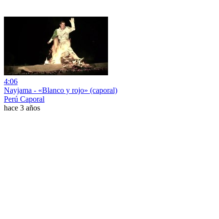
4:06
Nayjama - «Blanco y rojo» (caporal)
Perú Caporal
hace 3 años