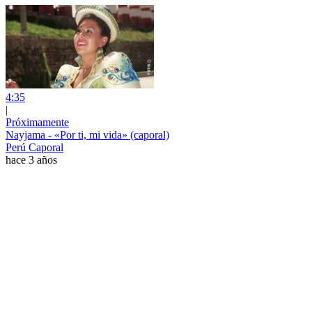
4:35
|
Próximamente
Nayjama - «Por ti, mi vida» (caporal)
Perú Caporal
hace 3 años