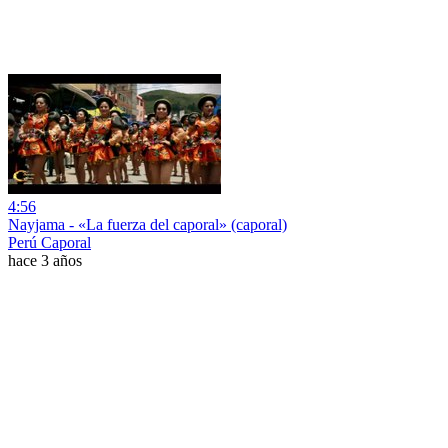
4:56
Nayjama - «La fuerza del caporal» (caporal)
Perú Caporal
hace 3 años