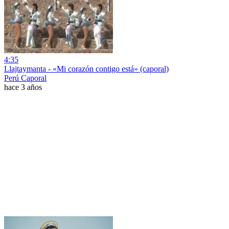
4:35
Llajtaymanta - «Mi corazón contigo está» (caporal)
Perú Caporal
hace 3 años