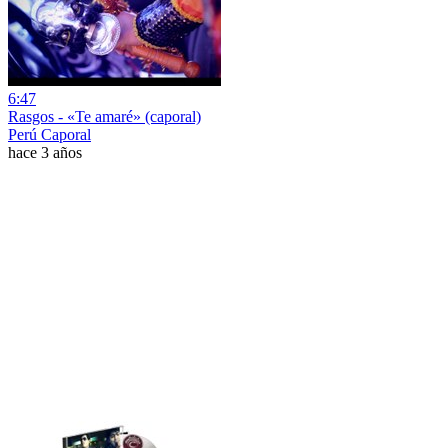
6:47
Rasgos - «Te amaré» (caporal)
Perú Caporal
hace 3 años