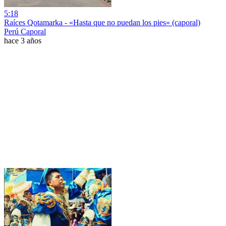
5:18
Raíces Qotamarka - «Hasta que no puedan los pies» (caporal)
Perú Caporal
hace 3 años