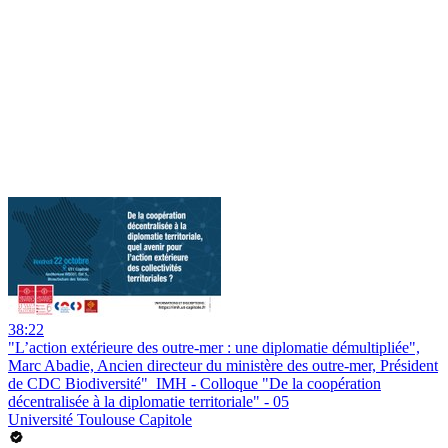
38:22
"L’action extérieure des outre-mer : une diplomatie démultipliée",
Marc Abadie, Ancien directeur du ministère des outre-mer, Président
de CDC Biodiversité"_IMH - Colloque "De la coopération
décentralisée à la diplomatie territoriale" - 05
Université Toulouse Capitole