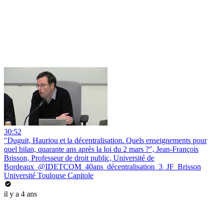
30:52
"Duguit, Hauriou et la décentralisation. Quels enseignements pour
quel bilan, quarante ans après la loi du 2 mars ?", Jean-François
Brisson, Professeur de droit public, Université de
Bordeaux_@IDETCOM_40ans_décentralisation_3_JF_Brisson
Université Toulouse Capitole
il y a 4 ans