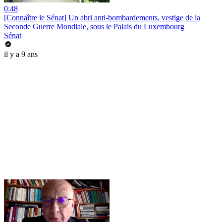
0:48
[Connaître le Sénat] Un abri anti-bombardements, vestige de la
Seconde Guerre Mondiale, sous le Palais du Luxembourg
Sénat
il y a 9 ans