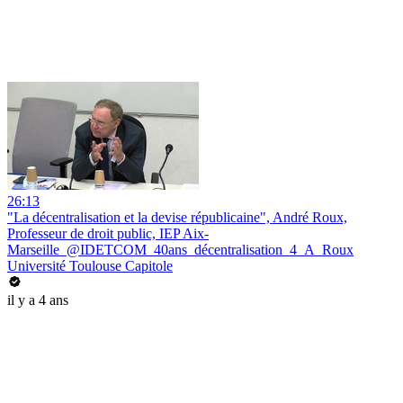
26:13
"La décentralisation et la devise républicaine", André Roux,
Professeur de droit public, IEP Aix-
Marseille_@IDETCOM_40ans_décentralisation_4_A_Roux
Université Toulouse Capitole
il y a 4 ans