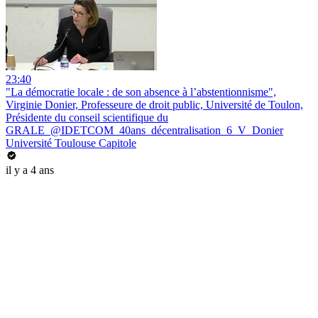
23:40
"La démocratie locale : de son absence à l’abstentionnisme",
Virginie Donier, Professeure de droit public, Université de Toulon,
Présidente du conseil scientifique du
GRALE_@IDETCOM_40ans_décentralisation_6_V_Donier
Université Toulouse Capitole
il y a 4 ans