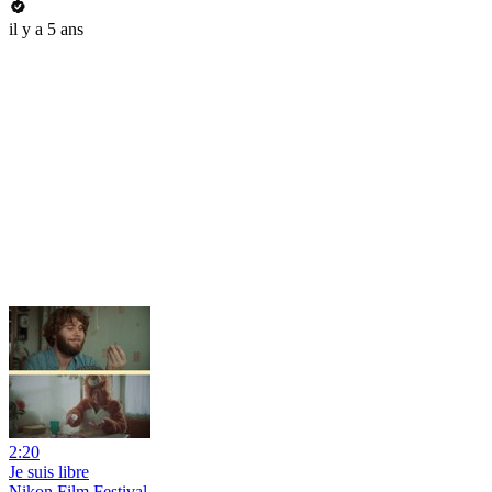
il y a 5 ans
2:20
Je suis libre
Nikon Film Festival