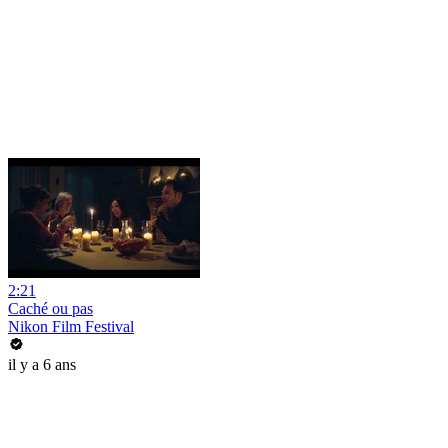
2:21
Caché ou pas
Nikon Film Festival
il y a 6 ans