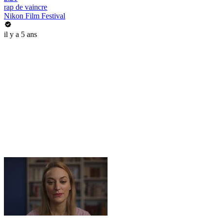
rap de vaincre
Nikon Film Festival
il y a 5 ans