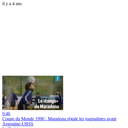
il y a 4 ans
0:46
Coupe du Monde 1990 : Maradona régale les journalistes avant
Argentine-URSS