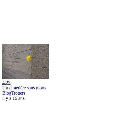
4:25
Un cimetière sans morts
BlogTrotters
il y a 16 ans