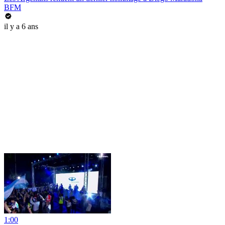
BFM
il y a 6 ans
1:00