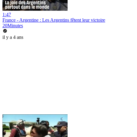
1:47
France - Argentine : Les Argentins fêtent leur victoire
20Minutes
il y a 4 ans