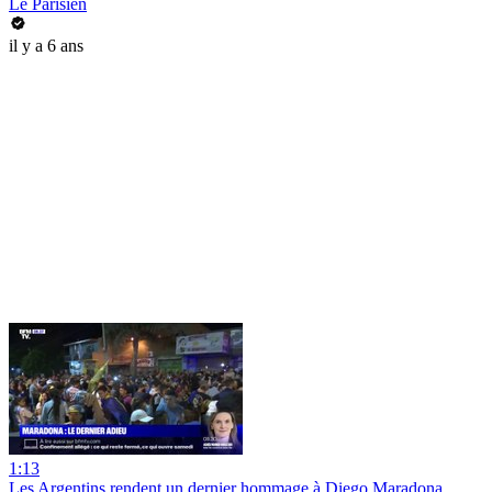
Le Parisien
il y a 6 ans
1:13
Les Argentins rendent un dernier hommage à Diego Maradona