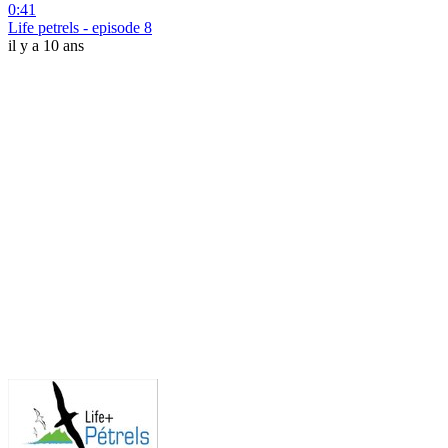
0:41
Life petrels - episode 8
il y a 10 ans