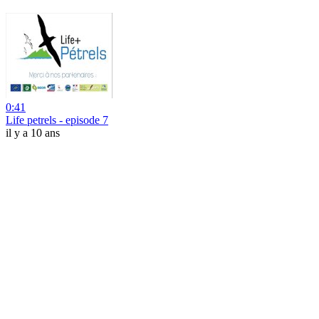
0:41
Life petrels - episode 7
il y a 10 ans