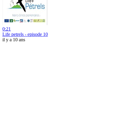
0:21
Life petrels - episode 10
il y a 10 ans