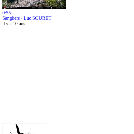
0:55
Sangliers - Luc SOURET
il y a 10 ans