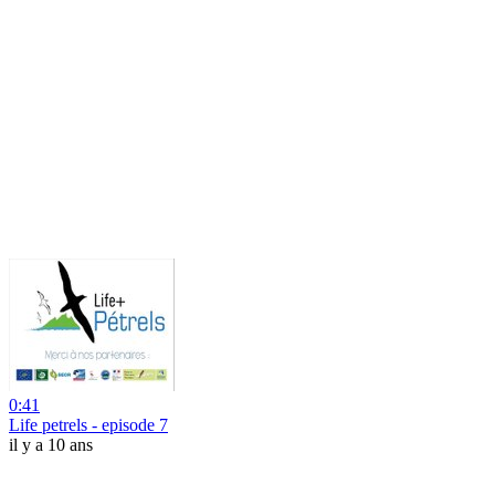
0:41
Life petrels - episode 7
il y a 10 ans