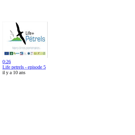
0:26
Life petrels - episode 5
il y a 10 ans