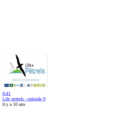
0:41
Life petrels - episode 9
il y a 10 ans