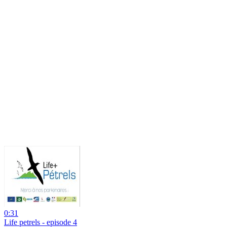
0:31
Life petrels - episode 4