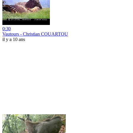
0:30
Vautours - Christian COUARTOU
il y a 10 ans