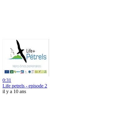
0:31
Life petrels - episode 2
il y a 10 ans