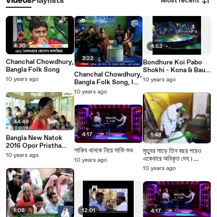
Most recent
Videos
Playlists
4:30
4:53
3:22
Chanchal Chowdhury,
Bondhure Koi Pabo
Bangla Folk Song
Shokhi - Kona & Baul
Chanchal Chowdhury,
Shofi Mondhol -
10 years ago
10 years ago
Bangla Folk Song, l
Magic Bauliana
Phul Gachti
10 years ago
Lagaichilam
44:49
4:17
1:48
Bangla New Natok
2016 Opor Pristha
শাকিব খানকে নিয়ে সাফি শুভ
মৃত্যুর সাড়ে তিন বছর পরেও
Droshtobbo ft
10 years ago
একেবারে অবিকৃত দেহ।
10 years ago
Sporshia
সুবাহানাল্লাহ!
10 years ago
1:08
12:01
4:17