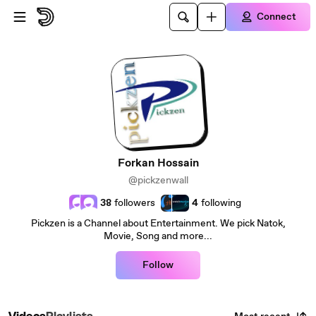
Skip to main content
Connect
Forkan Hossain
@pickzenwall
38
followers
4
following
Pickzen is a Channel about Entertainment. We pick Natok,
Movie, Song and more...
Follow