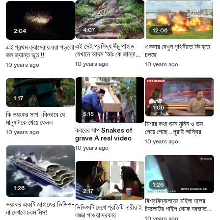
4:07
12:06
2:04
এই সেই প্রসিদ্ধ উঁচু পাহাড়
একবার দেখুন পৃথিবীতে কি হতে
এই প্রথম ক্যামেরায় ধরা পড়লো
যেখানে আদম 'আঃ কে জান্নাত
চলছে
জল জ্যান্ত ভুত !!
থেকে দুনিয়াতে অবতরণ করানো
10 years ago
10 years ago
10 years ago
হয়েছিল
1:17
1:06
কি ভয়ংকর সাপ।কিভাবে যে
5:15
মানুষটাকে খেয়ে ফেলল
মিশার কথা শুনে মুন্নি ও ভয়
কবরের সাপ Snakes of
পেয়ে গেছে ..পুরাই অস্থির
10 years ago
grave A real video
10 years ago
10 years ago
1:26
1:26
2:17
বিশ্ববিদ্যালয়ের মহিলা হলের
ভয়ংকর একটি জাহাজের ভিডিও-
ভিডিওটি দেখে প্রতিটি নারীর ই
টয়লেটের পাইপ থেকে নবজাতক
না দেখলে চরম মিস!
লজ্জা পাওয়া দরকার
উদ্ধার
10 years ago