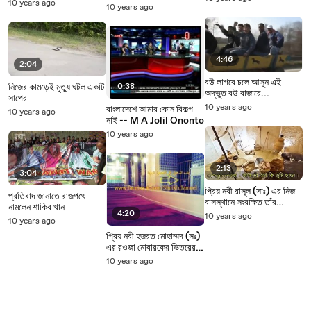
10 years ago
10 years ago
4:46
2:04
বউ লাগবে চলে আসুন এই
নিজের কামড়েই মৃত্যু ঘটল একটি
0:38
অদ্ভুত বউ বাজারে...
সাপের
10 years ago
বাংলাদেশে আমার কোন বিকল্প
10 years ago
নাই -- M A Jolil Ononto
10 years ago
2:13
3:04
প্রিয় নবী রাসূল (সাঃ) এর নিজ
প্রতিবাদ জানাতে রাজপথে
বাসস্থানে সংরক্ষিত তাঁর
নামলেন শাকিব খান
ব্যবহারিত আসবাপত্র
4:20
10 years ago
10 years ago
প্রিয় নবী হজরত মোহাম্মদ (সঃ)
এর রওজা মোবারকের ভিতরের
দুর্লভ দৃশ্য !
10 years ago