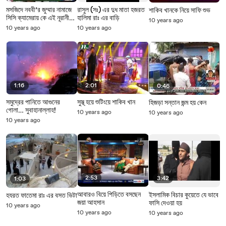
মসজিদে নববী’র জুম্মার নামাজে
রাসুল (সঃ) এর দুধ মাতা হজরত
শাকিব খানকে নিয়ে সাফি শুভ
সিসি ক্যামেরায় কে এই নূরানী
হালিমা রাঃ এর বাড়ি
10 years ago
চেহারার মানুষ না ফেরেশতা
10 years ago
10 years ago
1:16
2:01
0:46
সমুদ্রের পানিতে আগুনের
সুস্থ্ হয়ে শুটিংয়ে শাকিব খান
হিজড়া সন্তান জন্ম হয় কেন
গোলা… সুবাহানাল্লাহ!
10 years ago
10 years ago
10 years ago
2:53
3:42
1:03
আবারও বিয়ে পিড়িতে বসছেন
ইসলামিক বিচার কুয়েতে যে ভাবে
হযরত ফাতেমা রাঃ এর বসত ভিটা
জয়া আহসান
ফাসি দেওয়া হয়
10 years ago
10 years ago
10 years ago