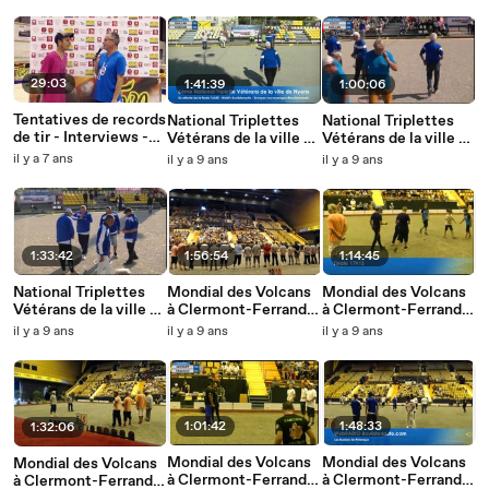
29:03
1:41:39
1:00:06
Tentatives de records
National Triplettes
National Triplettes
de tir - Interviews -
Vétérans de la ville de
Vétérans de la ville de
20 décembre 2019
Nyons 2017 - La finale
Nyons 2017 : Quart
il y a 7 ans
il y a 9 ans
il y a 9 ans
FOYOT vs RAILLAN
1:33:42
1:56:54
1:14:45
National Triplettes
Mondial des Volcans
Mondial des Volcans
Vétérans de la ville de
à Clermont-Ferrand
à Clermont-Ferrand :
Nyons 2017 :
2017 : Finale FOYOT
Demi-Finale des
il y a 9 ans
il y a 9 ans
il y a 9 ans
Huitième LAGARDE
vs VERZEAUX
Cadets
vs LIENARD
1:01:42
1:48:33
1:32:06
Mondial des Volcans
Mondial des Volcans
Mondial des Volcans
à Clermont-Ferrand :
à Clermont-Ferrand
à Clermont-Ferrand :