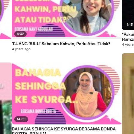
1:15
8:02
"Paka
Ramz
'BUANG BULU' Sebelum Kahwin, Perlu Atau Tidak?
4 years
4 years ago
14:39
BAHAGIA SEHINGGA KE SYURGA BERSAMA BONDA