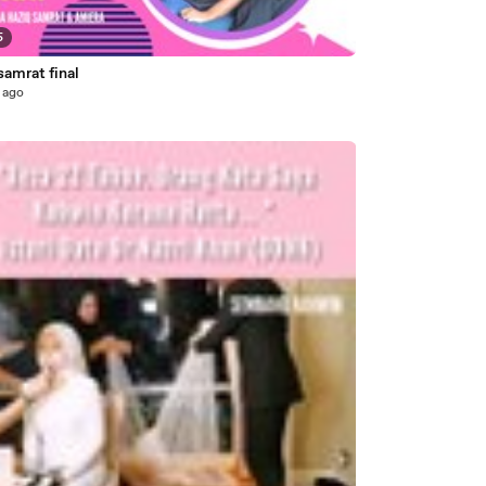
5
samrat final
 ago