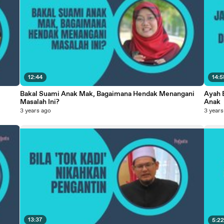
12:44
14:5
Bakal Suami Anak Mak, Bagaimana Hendak Menangani
Ayah 
Masalah Ini?
Anak
3 years ago
3 years
13:37
5:2