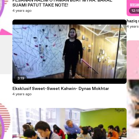
PESANAN HALIM OTHMAN BUAT MYRA. BAKAL
SUAMI PATUT TAKE NOTE!
4 years ago
12:1
haziq 
4 years
3:19
Eksklusif Sweet-Sweet Kahwin- Dynas Mokhtar
4 years ago