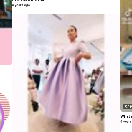
ROZITA IBRAHIM
4 years ago
0:1
Whats
4 years