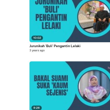
10:02
Jurunikah 'Buli' Pengantin Lelaki
3 years ago
9:26