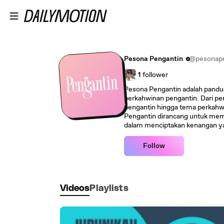
Skip to main content
Pesona Pengantin
@pesonape
1
follower
Pesona Pengantin adalah pandua
perkahwinan pengantin. Dari pe
pengantin hingga tema perkahwi
Pengantin dirancang untuk me
dalam menciptakan kenangan yan
Follow
Videos
Playlists