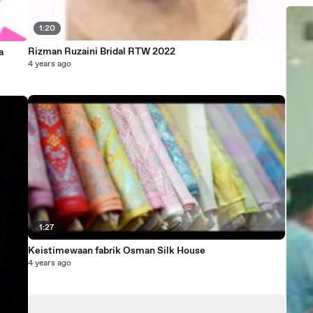
1:20
Rizman Ruzaini Bridal RTW 2022
4 years ago
1:27
Keistimewaan fabrik Osman Silk House
4 years ago