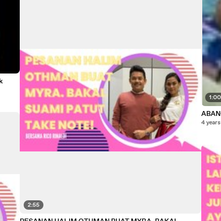
k
1:0
ABAN
4 years
2:55