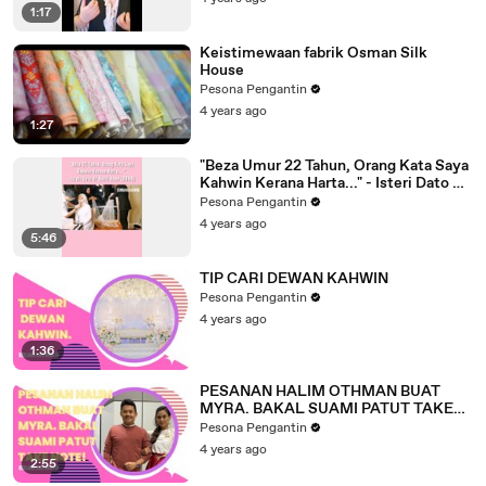
1:17
Keistimewaan fabrik Osman Silk
House
Pesona Pengantin
4 years ago
1:27
"Beza Umur 22 Tahun, Orang Kata Saya
Kahwin Kerana Harta..." - Isteri Dato Dr
Nazri Khan (DDNK)
Pesona Pengantin
4 years ago
5:46
TIP CARI DEWAN KAHWIN
Pesona Pengantin
4 years ago
1:36
PESANAN HALIM OTHMAN BUAT
MYRA. BAKAL SUAMI PATUT TAKE
NOTE!
Pesona Pengantin
4 years ago
2:55