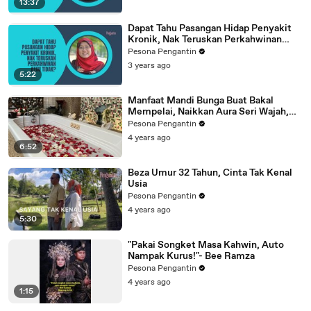
13:37
Dapat Tahu Pasangan Hidap Penyakit
Kronik, Nak Teruskan Perkahwinan
Atau Tidak?
Pesona Pengantin
3 years ago
5:22
Manfaat Mandi Bunga Buat Bakal
Mempelai, Naikkan Aura Seri Wajah,
Tubuh Jadi Segar Bugar
Pesona Pengantin
4 years ago
6:52
Beza Umur 32 Tahun, Cinta Tak Kenal
Usia
Pesona Pengantin
4 years ago
5:30
"Pakai Songket Masa Kahwin, Auto
Nampak Kurus!"- Bee Ramza
Pesona Pengantin
4 years ago
1:15