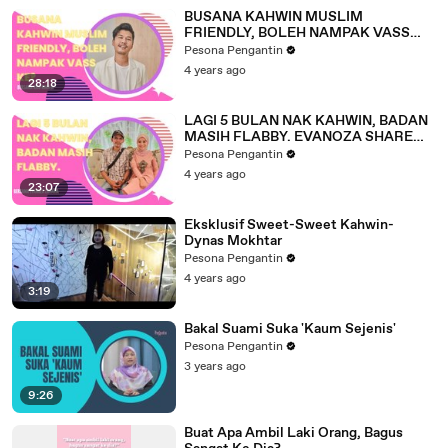
BUSANA KAHWIN MUSLIM
FRIENDLY, BOLEH NAMPAK VASS
KE?
Pesona Pengantin
4 years ago
28:18
LAGI 5 BULAN NAK KAHWIN, BADAN
MASIH FLABBY. EVANOZA SHARE
SENAMAN PALING SENANG!
Pesona Pengantin
4 years ago
23:07
Eksklusif Sweet-Sweet Kahwin-
Dynas Mokhtar
Pesona Pengantin
4 years ago
3:19
Bakal Suami Suka 'Kaum Sejenis'
Pesona Pengantin
3 years ago
9:26
Buat Apa Ambil Laki Orang, Bagus