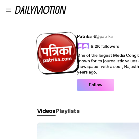
Skip to main content
Patrika
@patrika
6.2K
followers
One of the largest Media Conglo
known for its journalistic values 
‘newspaper with a soul’, Rajast
years ago.
Follow
Videos
Playlists