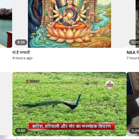
8:25
0:2
मां है भगवती
NSA में
6 hours ago
7 hour
0:50
0:2