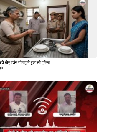
7
हीं धोए बर्तन तो बहू ने बुला ली पुलिस
go