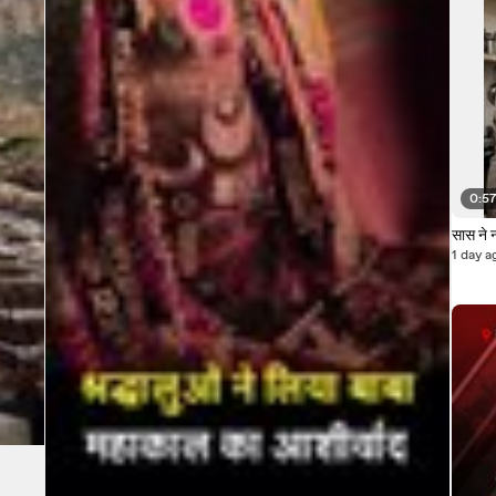
0:5
सास ने न
1 day a