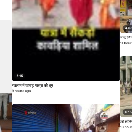
4:0
नगर निग
11 hour
8:15
रतलाम में कावड़ यात्रा की धूम
9 hours ago
0:15
लॉ कॉले
13 hou