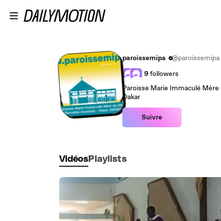
Passer au contenu principal
paroissemipa
@paroissemipa
9
followers
Paroisse Marie Immaculé Mère d
Dakar
Suivre
Vidéos
Playlists