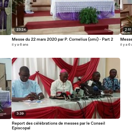
23:24
2:51
Messe du 22 mars 2020 par P. Cornelius (omi) - Part 2
Messe
il y a 6 ans
il y a 6
3:39
Report des célébrations de messes par le Conseil
Episcopal