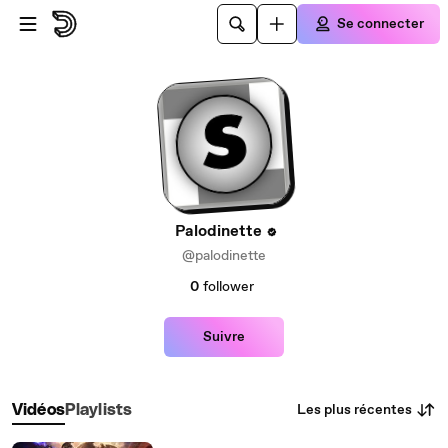
Passer au contenu principal
Se connecter
Palodinette
@palodinette
0
follower
Suivre
Les plus récentes
Vidéos
Playlists