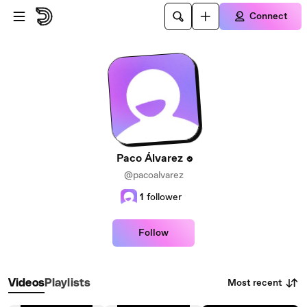
Skip to main content
Connect
Paco Álvarez
@pacoalvarez
1
follower
Follow
Most recent
Videos
Playlists