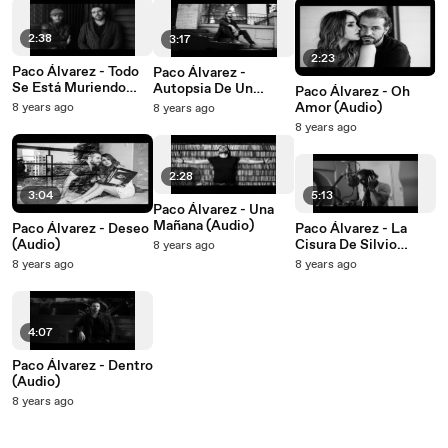
2:38
3:17
2:23
Paco Álvarez - Todo
Paco Álvarez -
Se Está Muriendo
Autopsia De Un
Paco Álvarez - Oh
(Audio)
Poema (Audio)
Amor (Audio)
8 years ago
8 years ago
8 years ago
2:28
3:04
5:13
Paco Álvarez - Una
Mañana (Audio)
Paco Álvarez - Deseo
Paco Álvarez - La
(Audio)
Cisura De Silvio
8 years ago
(Audio)
8 years ago
8 years ago
4:07
Paco Álvarez - Dentro
(Audio)
8 years ago