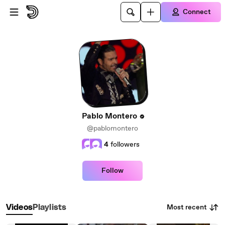
Skip to main content
Connect
Pablo Montero
@pablomontero
4
followers
Follow
Most recent
Videos
Playlists