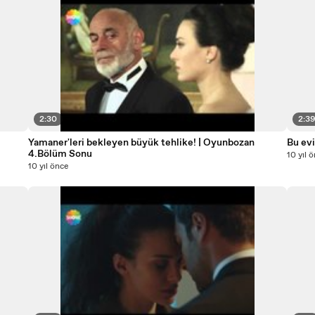
2:30
2:3
Yamaner'leri bekleyen büyük tehlike! | Oyunbozan
Bu evi
4.Bölüm Sonu
10 yıl 
10 yıl önce