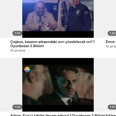
1:33
1:42
Çoşkun, kazanın arkasındaki sırrı çözebilecek mi? |
Emre v
Oyunbozan 2.Bölüm
10 yıl 
10 yıl önce
1:05
1:37
Adnan, Ece'yi takibe devam ediyor! | Oyunbozan 3.Bölüm
İntika