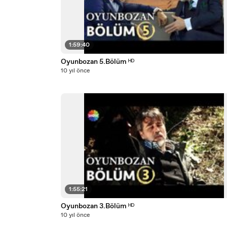
1:59:40
Oyunbozan 5.Bölüm ᴴᴰ
10 yıl önce
1:55:21
Oyunbozan 3.Bölüm ᴴᴰ
10 yıl önce