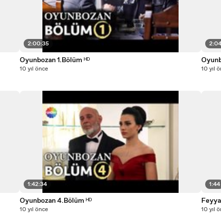
2:00:35
2:0
Oyunbozan 1.Bölüm ᴴᴰ
Oyunb
10 yıl önce
10 yıl 
1:42:34
1:44
Oyunbozan 4.Bölüm ᴴᴰ
Feyya
10 yıl önce
10 yıl 