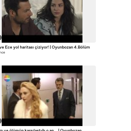
e Ece yol haritası çiziyor! | Oyunbozan 4.Bölüm
önce
m ve ölümün karşılaştığı o an... | Oyunbozan