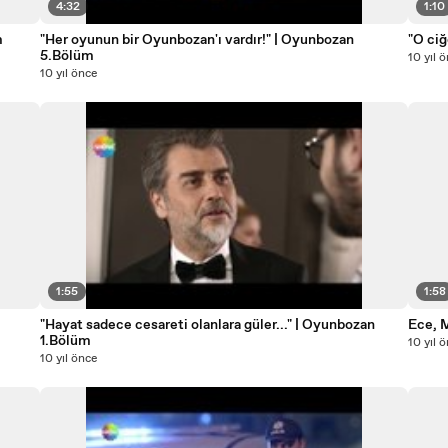
4:32
1:10
m
"Her oyunun bir Oyunbozan'ı vardır!" | Oyunbozan
"O cig
5.Bölüm
10 yıl 
10 yıl önce
1:55
1:58
"Hayat sadece cesareti olanlara güler..." | Oyunbozan
Ece, 
1.Bölüm
10 yıl 
10 yıl önce