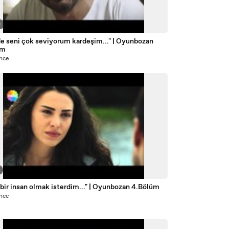
0
de seni çok seviyorum kardeşim..." | Oyunbozan
üm
önce
 bir insan olmak isterdim..." | Oyunbozan 4.Bölüm
önce