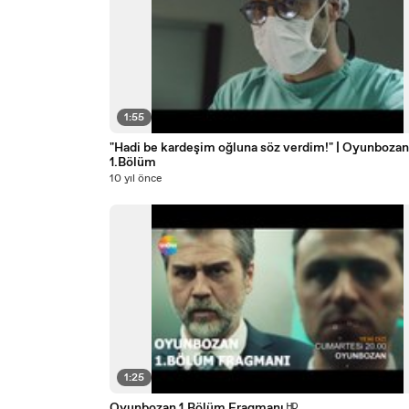
1:55
"Hadi be kardeşim oğluna söz verdim!" | Oyunbozan
1.Bölüm
10 yıl önce
1:25
Oyunbozan 1.Bölüm Fragmanı ᴴᴰ