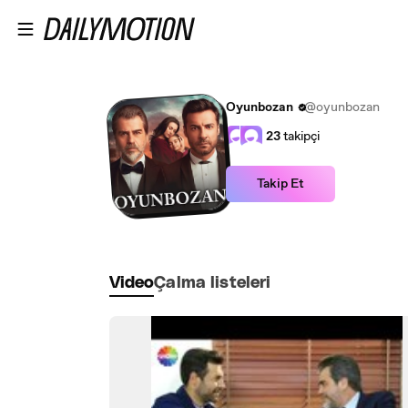
Ana içeriğe atla
Oyunbozan
@oyunbozan
23
takipçi
Takip Et
Video
Çalma listeleri