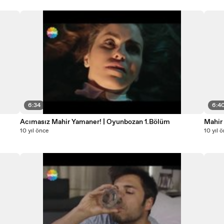
6:34
6:4
Acımasız Mahir Yamaner! | Oyunbozan 1.Bölüm
Mahir
10 yıl önce
10 yıl 