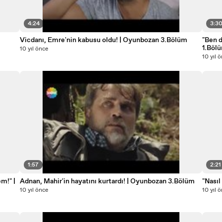
4:24
3:3
Vicdanı, Emre'nin kabusu oldu! | Oyunbozan 3.Bölüm
"Ben 
1.Böl
10 yıl önce
10 yıl 
1:57
2:21
m!" |
Adnan, Mahir'in hayatını kurtardı! | Oyunbozan 3.Bölüm
"Nasıl
10 yıl önce
10 yıl 