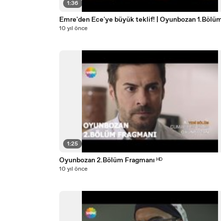
1:36
Emre'den Ece'ye büyük teklif! | Oyunbozan 1.Bölü
10 yıl önce
1:25
Oyunbozan 2.Bölüm Fragmanı ᴴᴰ
10 yıl önce