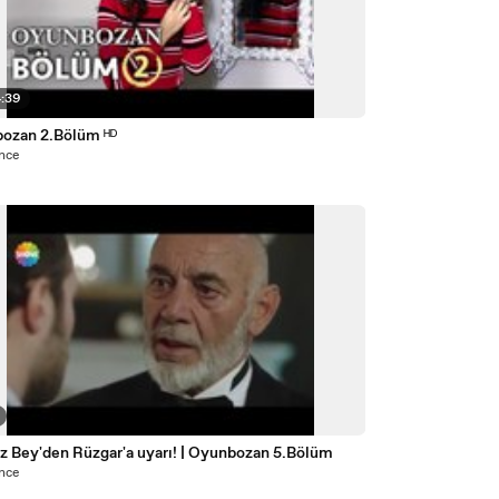
4:39
ozan 2.Bölüm ᴴᴰ
önce
z Bey'den Rüzgar'a uyarı! | Oyunbozan 5.Bölüm
önce