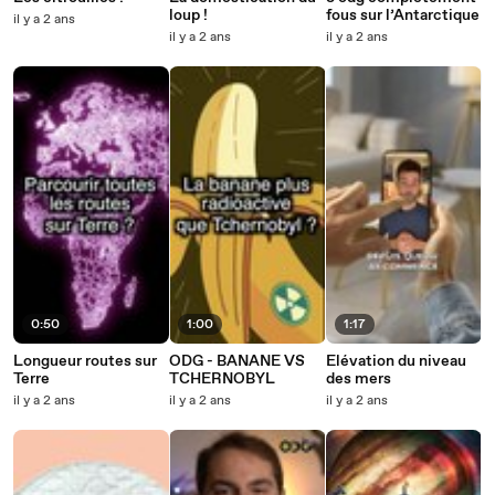
loup !
fous sur l’Antarctique
il y a 2 ans
il y a 2 ans
il y a 2 ans
0:50
1:00
1:17
Longueur routes sur
ODG - BANANE VS
Elévation du niveau
Terre
TCHERNOBYL
des mers
il y a 2 ans
il y a 2 ans
il y a 2 ans