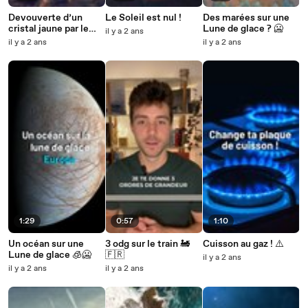
Devouverte d’un
Le Soleil est nul !
Des marées sur une
cristal jaune par le
Lune de glace ? 🥶
il y a 2 ans
robot sur Mars !
il y a 2 ans
il y a 2 ans
1:29
0:57
1:10
Un océan sur une
3 odg sur le train 🚂
Cuisson au gaz ! ⚠️
Lune de glace 🧊🥶
🇫🇷
il y a 2 ans
il y a 2 ans
il y a 2 ans