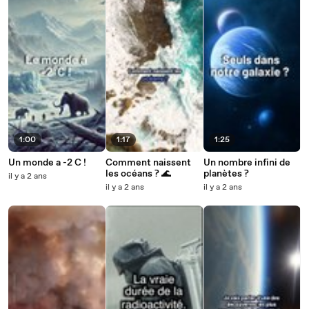
1:00
1:17
1:25
Un monde a -2 C !
Comment naissent
Un nombre infini de
les océans ? 🌊
planètes ?
il y a 2 ans
il y a 2 ans
il y a 2 ans