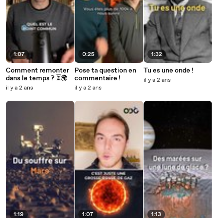
1:07
0:25
1:32
Comment remonter
Pose ta question en
Tu es une onde !
dans le temps ? ⏳🌍
commentaire !
il y a 2 ans
il y a 2 ans
il y a 2 ans
1:19
1:07
1:13