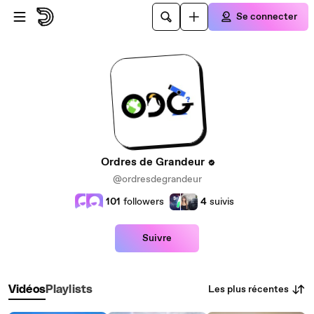
Passer au contenu principal
Se connecter
Ordres de Grandeur
@ordresdegrandeur
101
followers
4
suivis
Suivre
Les plus récentes
Vidéos
Playlists