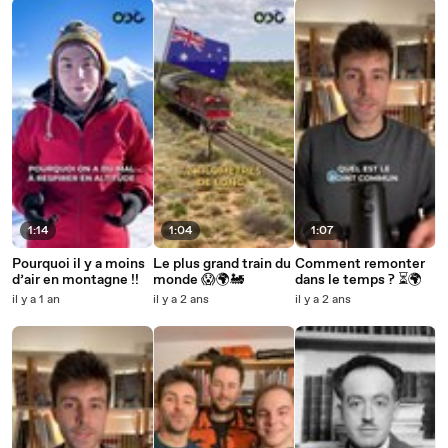
1:14
1:04
1:07
Pourquoi il y a moins
Le plus grand train du
Comment remonter
d’air en montagne !!
monde 😱🌍🚂
dans le temps ? ⏳🌍
il y a 1 an
il y a 2 ans
il y a 2 ans