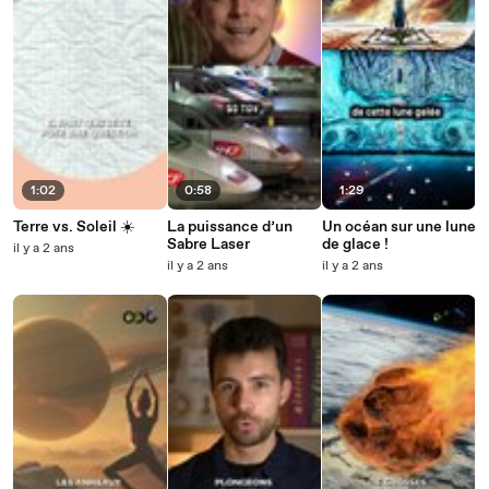
1:02
0:58
1:29
Terre vs. Soleil ☀️
La puissance d’un
Un océan sur une lune
Sabre Laser
de glace !
il y a 2 ans
il y a 2 ans
il y a 2 ans