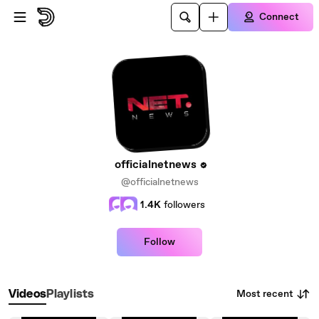
Skip to main content
Connect
officialnetnews
@officialnetnews
1.4K
followers
Follow
Most recent
Videos
Playlists