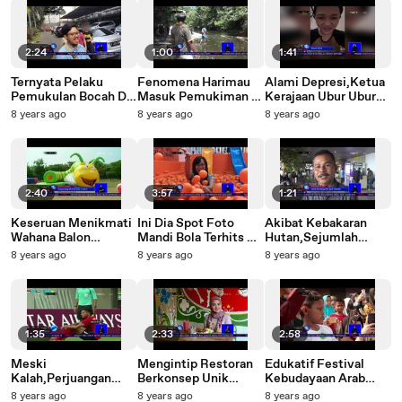
2:24
1:00
1:41
Ternyata Pelaku
Fenomena Harimau
Alami Depresi,Ketua
Pemukulan Bocah Di
Masuk Pemukiman &
Kerajaan Ubur Ubur
Tol Jagorawi Bukan
Memangsa Hewan
Dirawat Di Rumah
8 years ago
8 years ago
8 years ago
Anggota TNI-NET12
Ternak-NET12
Sakit Jiwa NET12
2:40
3:57
1:21
Keseruan Menikmati
Ini Dia Spot Foto
Akibat Kebakaran
Wahana Balon
Mandi Bola Terhits Di
Hutan,Sejumlah
Raksaksa Bintaro-
Kota Bandung-NET12
Penerbangan
8 years ago
8 years ago
8 years ago
NET12
Pontianak Terganggu-
NET12
1:35
2:33
2:58
Meski
Mengintip Restoran
Edukatif Festival
Kalah,Perjuangan
Berkonsep Unik
Kebudayaan Arab
Garuda Muda
Yogyakarta-NET12
Jakarta-NET12
8 years ago
8 years ago
8 years ago