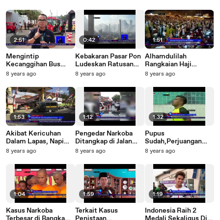
Indonesia Patut
Diapresiasi-NET12
2:51
0:42
1:51
Mengintip
Kebakaran Pasar Pon
Alhamdulilah
Kecanggihan Bus
Ludeskan Ratusan
Rangkaian Haji
Tanpa Sopir Asian
Kios-NET12
Selesai & Berjalan
8 years ago
8 years ago
8 years ago
Games-NET12
Lancar
#NEThaji2018-NET5
1:53
1:12
1:32
Akibat Kericuhan
Pengedar Narkoba
Pupus
Dalam Lapas, Napi
Ditangkap di Jalan
Sudah,Perjuangan
Dievakuasi Dari Lapas
Raya - NET 24
Timnas U-23 Harus
8 years ago
8 years ago
8 years ago
Jember - NET 24
Terhenti Di 16 Besar-
NET5
1:04
1:59
1:19
Kasus Narkoba
Terkait Kasus
Indonesia Raih 2
Terbesar di Bangka
Penistaan
Medali Sekaligus Di