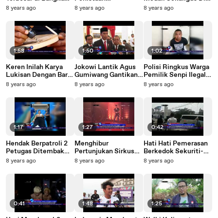
Belitung Berhasil
Agama,MUI Pusat
Cabor Jetski-NET5
8 years ago
8 years ago
8 years ago
Terungkap - NET 24
Dukung Fatwa MUI
Sumut-NET5
1:58
1:50
1:02
Keren Inilah Karya
Jokowi Lantik Agus
Polisi Ringkus Warga
Lukisan Dengan Bara
Gumiwang Gantikan
Pemilik Senpi Ilegal-
Api-NET5
Idrus Marham-NET5
NET5
8 years ago
8 years ago
8 years ago
1:17
1:27
0:42
Hendak Berpatroli 2
Menghibur
Hati Hati Pemerasan
Petugas Ditembak
Pertunjukan Sirkus
Berkedok Sekuriti-
Orang Tak Dikenal-
Internasional Jakarta-
NET5
8 years ago
8 years ago
8 years ago
NET5
NET5
0:41
1:48
1:25