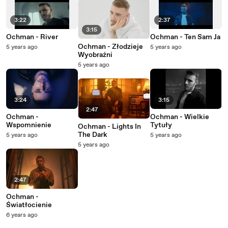
3:22
2:37
3:15
Ochman - River
Ochman - Ten Sam Ja
Ochman - Złodzieje
5 years ago
5 years ago
Wyobraźni
5 years ago
3:24
3:15
2:47
Ochman -
Ochman - Wielkie
Wspomnienie
Tytuły
Ochman - Lights In
The Dark
5 years ago
5 years ago
5 years ago
2:47
Ochman -
Światłocienie
6 years ago