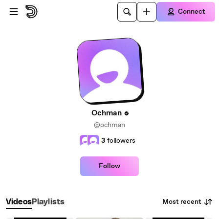
Skip to main content
Connect
Ochman
@ochman
3
followers
Follow
Most recent
Videos
Playlists