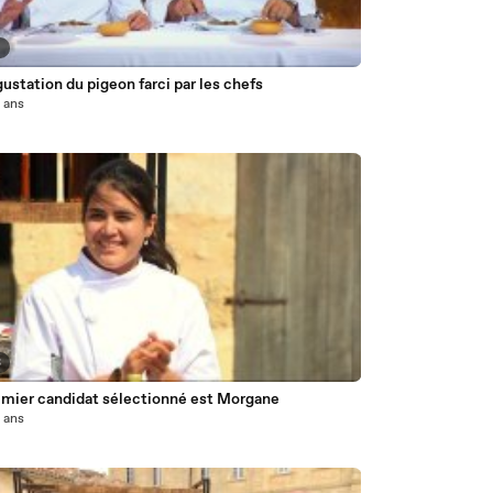
9
ustation du pigeon farci par les chefs
0 ans
3
emier candidat sélectionné est Morgane
0 ans