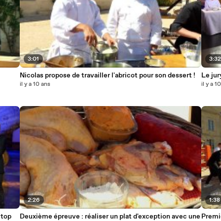
3:01
3:3
Nicolas propose de travailler l'abricot pour son dessert !
Le jur
il y a 10 ans
il y a 1
2:26
1:38
 top
Deuxième épreuve : réaliser un plat d'exception avec une
Premiè