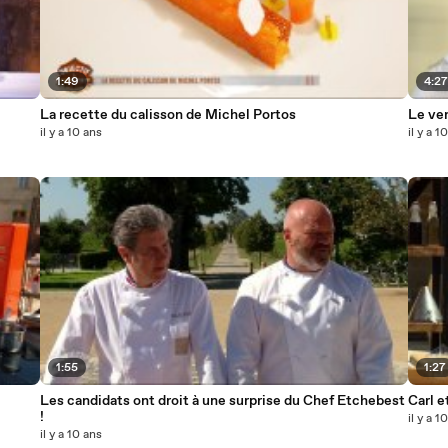
1:49
4:2
La recette du calisson de Michel Portos
Le ver
il y a 10 ans
il y a 1
1:55
1:27
Les candidats ont droit à une surprise du Chef Etchebest
Carl e
!
il y a 1
il y a 10 ans