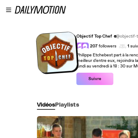
Passer au contenu principal
Objectif Top Chef
@objectif-
207
followers
1
suiv
Philippe Etchebest part à la renc
meilleur d'entre eux, rejoindra 
lundi au vendredi à 18 : 30 sur M
Suivre
Vidéos
Playlists