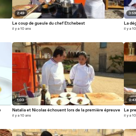
2:49
3:5
Le coup de gueule du chef Etchebest
La dég
il y a 10 ans
il y a 1
1:03
0:4
e
Natalia et Nicolas échouent lors de la première épreuve
Le pr
il y a 10 ans
il y a 1