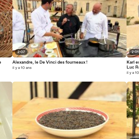
2:07
2:01
e
Alexandre, le De Vinci des fourneaux !
Karl e
Luc R
il y a 10 ans
il y a 1