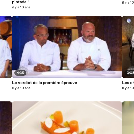
pintade !
il y a 1
il y a 10 ans
4:35
3:0
Le verdict de la première épreuve
Les ch
il y a 10 ans
il y a 1