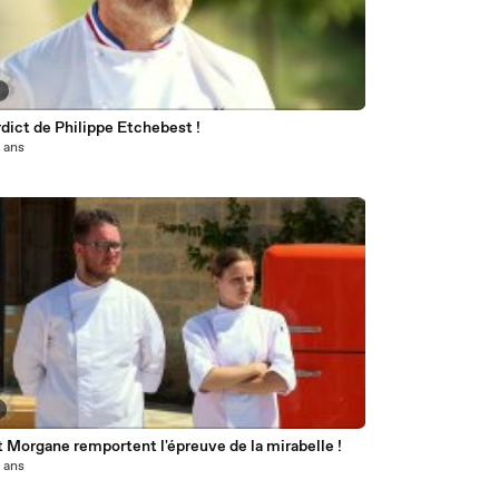
7
dict de Philippe Etchebest !
0 ans
t Morgane remportent l'épreuve de la mirabelle !
0 ans