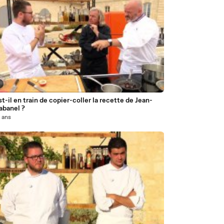
st-il en train de copier-coller la recette de Jean-
abanel ?
0 ans