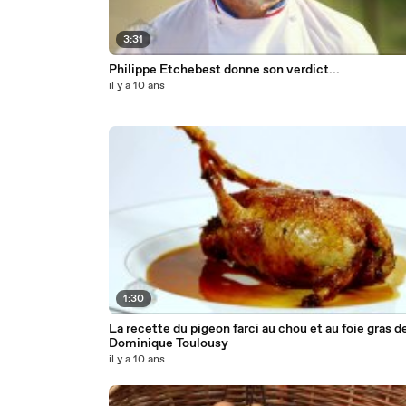
3:31
Philippe Etchebest donne son verdict...
il y a 10 ans
1:30
La recette du pigeon farci au chou et au foie gras d
Dominique Toulousy
il y a 10 ans