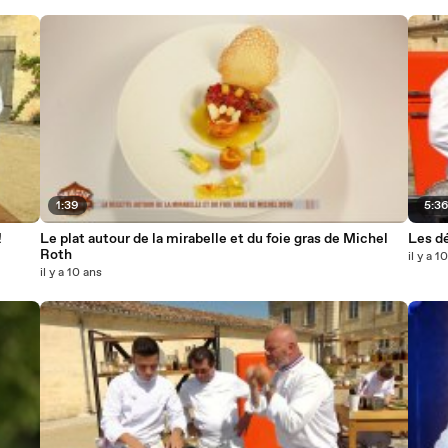
1:39
5:3
!
Le plat autour de la mirabelle et du foie gras de Michel
Les dé
Roth
il y a 1
il y a 10 ans