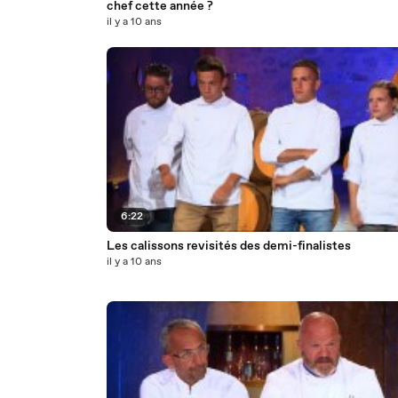
chef cette année ?
il y a 10 ans
6:22
Les calissons revisités des demi-finalistes
il y a 10 ans