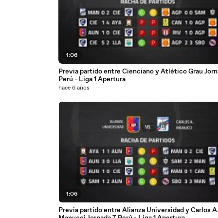
1:06
Previa partido entre Cienciano y Atlético Grau Jorn
Perú - Liga 1 Apertura
hace 6 años
1:06
Previa partido entre Alianza Universidad y Carlos A