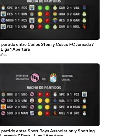
6
 partido entre Carlos Stein y Cusco FC Jornada 7
 Liga 1 Apertura
 años
6
 partido entre Sport Boys Association y Sporting