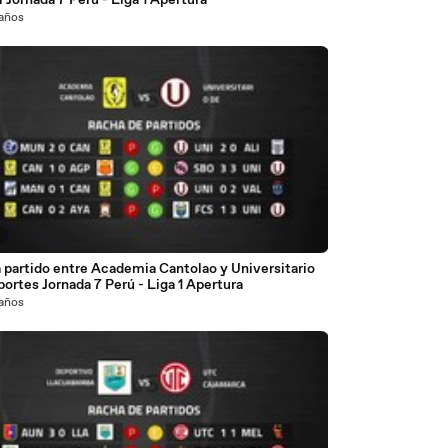
l Jornada 7 Perú - Liga 1 Apertura
 años
6
 partido entre Academia Cantolao y Universitario
ortes Jornada 7 Perú - Liga 1 Apertura
 años