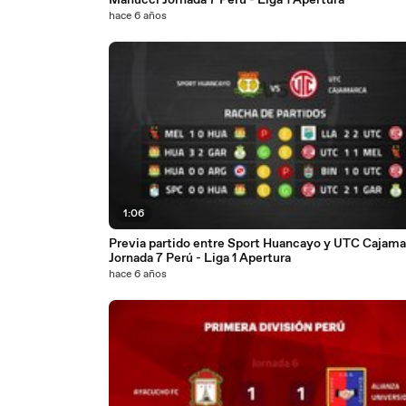
Manucci Jornada 7 Perú - Liga 1 Apertura
hace 6 años
1:06
Previa partido entre Sport Huancayo y UTC Cajama
Jornada 7 Perú - Liga 1 Apertura
hace 6 años