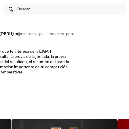
Buscar
 (PERÚ)
@nsc-esp-liga-1-movistar-peru
 que te interesa de la LIGA 1
ar la previa de la jornada, la previa
ad del resultado, el resumen del partido
formación importante de tu competición
 comparativas.