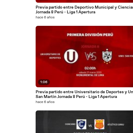
Previa partido entre Deportivo Municipal y Cienci
Jornada 8 Perú - Liga 1 Apertura
hace 6 años
1:06
Previa partido entre Universitario de Deportes y Un
San Martín Jornada 8 Perú - Liga 1 Apertura
hace 6 años