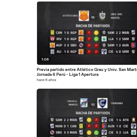
1:06
Previa partido entre Atlético Grau y Univ. San Mart
Jornada 6 Perú - Liga 1 Apertura
hace 6 años