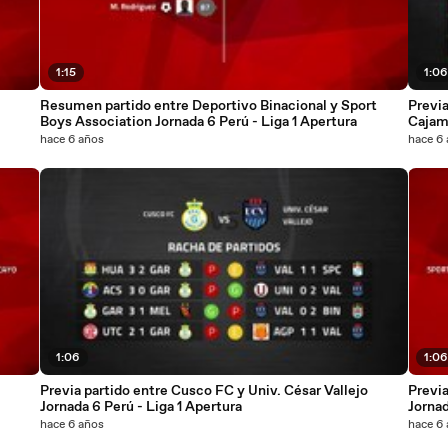
1:15
1:0
Resumen partido entre Deportivo Binacional y Sport
Previ
Boys Association Jornada 6 Perú - Liga 1 Apertura
Cajama
hace 6 años
hace 6
1:06
1:0
Previa partido entre Cusco FC y Univ. César Vallejo
Previa
Jornada 6 Perú - Liga 1 Apertura
Jornad
hace 6 años
hace 6