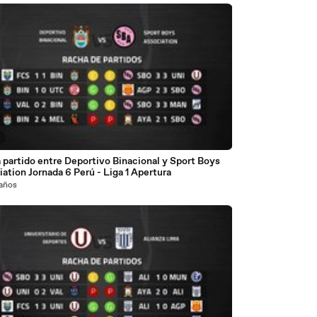
6
 partido entre Deportivo Binacional y Sport Boys
ation Jornada 6 Perú - Liga 1 Apertura
 años