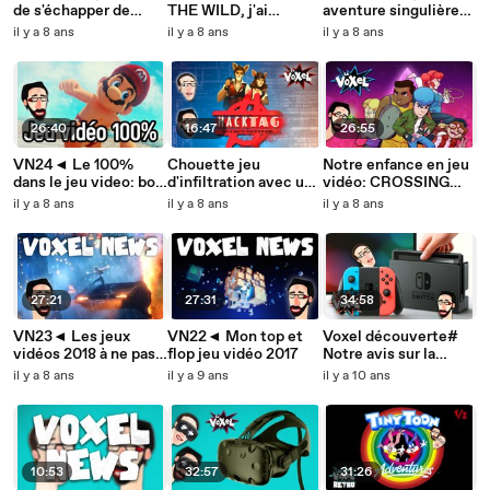
de s'échapper de
THE WILD, j'ai
aventure singulière
prison en coop
marché sous l'eau
et poétique
il y a 8 ans
il y a 8 ans
il y a 8 ans
26:40
16:47
26:55
VN24◄ Le 100%
Chouette jeu
Notre enfance en jeu
dans le jeu video: bon
d'infiltration avec un
vidéo: CROSSING
ou mauvais ?
pote: HACKTAG
SOULS (la demo)
il y a 8 ans
il y a 8 ans
il y a 8 ans
27:21
27:31
34:58
VN23◄ Les jeux
VN22◄ Mon top et
Voxel découverte#
vidéos 2018 à ne pas
flop jeu vidéo 2017
Notre avis sur la
rater
Nintendo Switch
il y a 8 ans
il y a 9 ans
il y a 10 ans
après y avoir joué
10:53
32:57
31:26