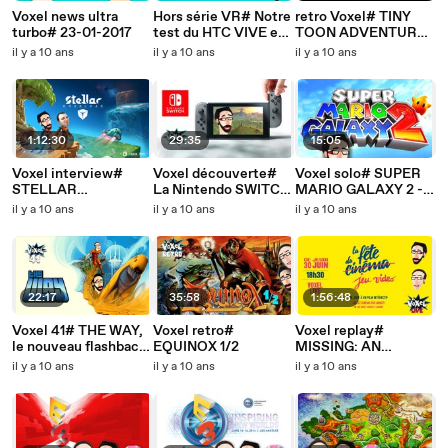
Voxel news ultra
Hors série VR# Notre
retro Voxel# TINY
turbo# 23-01-2017
test du HTC VIVE et
TOON ADVENTURES
ses jeux
1/2
il y a 10 ans
il y a 10 ans
il y a 10 ans
1:12:30
29:35
15:05
Voxel interview#
Voxel découverte#
Voxel solo# SUPER
STELLAR
La Nintendo SWITCH,
MARIO GALAXY 2 -
OVERLOAD: le boss
pas convaincu mais...
étoile 242, mon
il y a 10 ans
il y a 10 ans
il y a 10 ans
de Cubical drift
aventure
22:17
35:58
1:56:48
Voxel 41# THE WAY,
Voxel retro#
Voxel replay#
le nouveau flashback
EQUINOX 1/2
MISSING: AN
?
INTERACTIVE
il y a 10 ans
il y a 10 ans
il y a 10 ans
THRILLER +quizz
cinéma