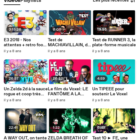
Les plus récentes
Vidéos
Playlists
3:15:26
6:06
19:56
E3 2018 - Nos
Test de
Test de RUNNER 3, la
attentes + retro foot
MACHIAVILLAIN, de
plate-forme musicale
SNES
la gestion horrifique
il y a 8 ans
il y a 8 ans
il y a 8 ans
et drôle
26:57
26:22
4:59
Un Zelda 2d à la sauce
Le film du Voxel: LE
Un TIPEEE pour
rogue et coop très
FANTÔME A LA
soutenir Le Voxel
addictif: THE
CHAUSSURE
il y a 8 ans
il y a 8 ans
il y a 8 ans
SWORDS OF DITTO
TORDUE
22:41
1:22
6:49
A WAY OUT, on tente
ZELDA BREATH OF
Test 10 ► FE, une