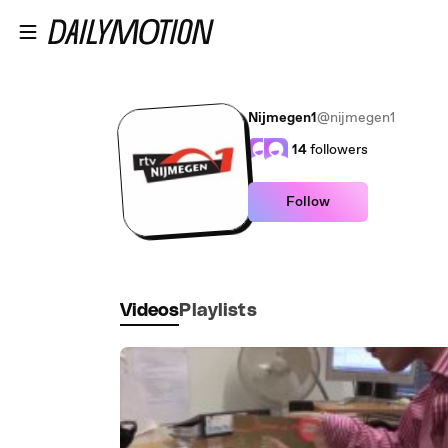
Skip to main content
Nijmegen1
@nijmegen1
14
followers
Follow
Videos
Playlists