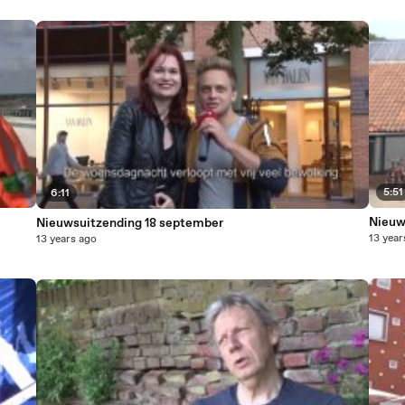
5:51
6:11
Nieuw
Nieuwsuitzending 18 september
13 year
13 years ago