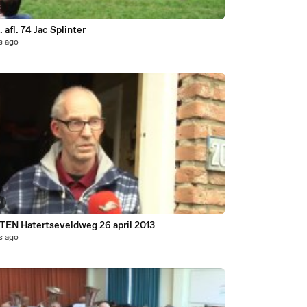
3
 afl. 74 Jac Splinter
s ago
0
EN Hatertseveldweg 26 april 2013
s ago