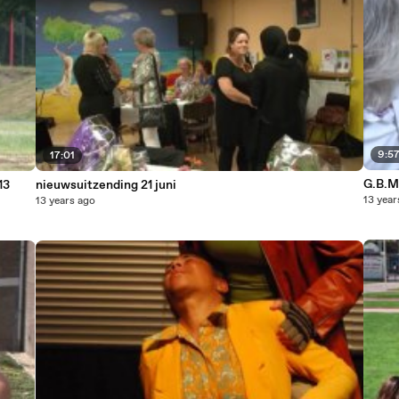
9:5
17:01
G.B.M.
13
nieuwsuitzending 21 juni
13 year
13 years ago