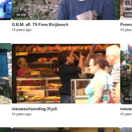
10:09
1:05
G.B.M. afl. 79 Fons Strijbosch
Promo
13 years ago
13 year
7:50
10:
nieuwsuitzending 31 juli
nieuws
13 years ago
13 year