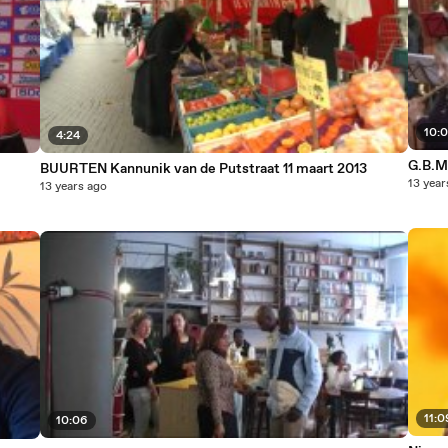
10:0
4:24
G.B.M.
BUURTEN Kannunik van de Putstraat 11 maart 2013
13 year
13 years ago
11:0
10:06