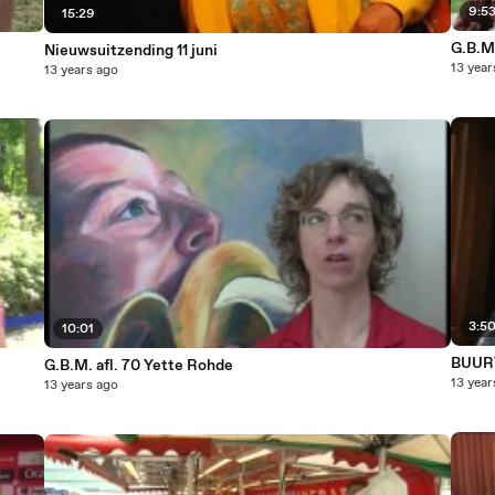
9:5
15:29
G.B.M.
Nieuwsuitzending 11 juni
13 year
13 years ago
3:5
10:01
BUURT
G.B.M. afl. 70 Yette Rohde
13 year
13 years ago