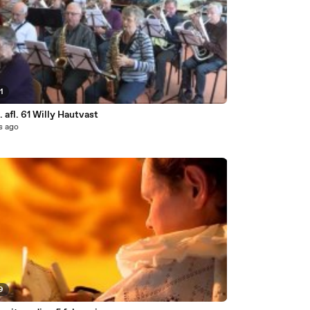
1
 afl. 61 Willy Hautvast
s ago
9