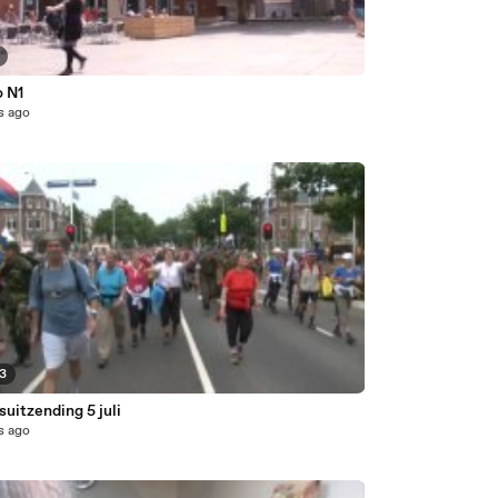
 N1
s ago
23
uitzending 5 juli
s ago