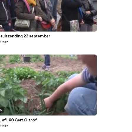
03
suitzending 23 september
s ago
05
 afl. 80 Gert Olthof
s ago