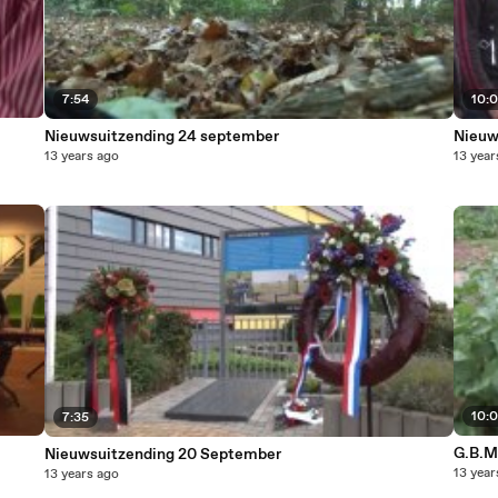
7:54
10:
Nieuwsuitzending 24 september
Nieuw
13 years ago
13 year
10:
7:35
G.B.M.
Nieuwsuitzending 20 September
13 year
13 years ago