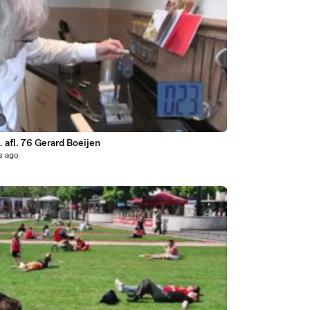
7
 afl. 76 Gerard Boeijen
s ago