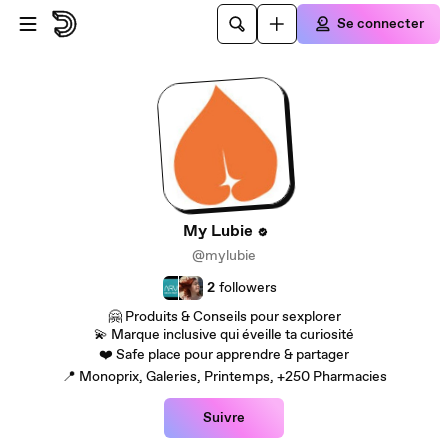
Passer au contenu principal
Se connecter
My Lubie
@mylubie
2
followers
🤗 Produits & Conseils pour sexplorer
💫 Marque inclusive qui éveille ta curiosité
❤️ Safe place pour apprendre & partager
📍 Monoprix, Galeries, Printemps, +250 Pharmacies
Suivre