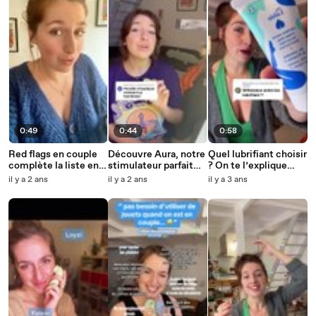
0:49
0:44
0:58
Red flags en couple
Découvre Aura, notre
Quel lubrifiant choisir
complète la liste en
stimulateur parfait
? On te l’explique
commentaires !
pour tous les corps
abonne-toi pour plus
il y a 2 ans
il y a 2 ans
il y a 3 ans
de conseils ❤️