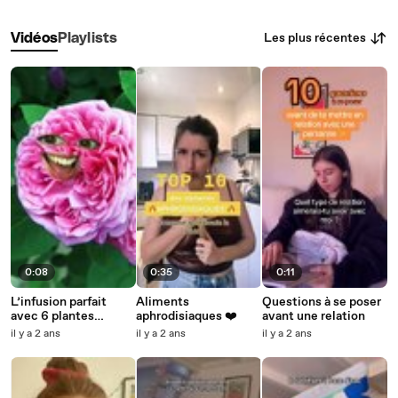
Les plus récentes
Vidéos
Playlists
0:08
0:35
0:11
L’infusion parfait
Aliments
Questions à se poser
avec 6 plantes
aphrodisiaques ❤️
avant une relation
naturelles ❤️❤️
il y a 2 ans
il y a 2 ans
il y a 2 ans