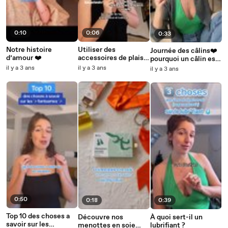
0:10
0:06
0:33
Notre histoire
Utiliser des
Journée des câlins❤️
d’amour ❤️
accessoires de plaisir
pourquoi un câlin est
en couple ?
bon pour la santé ?
il y a 3 ans
il y a 3 ans
il y a 3 ans
Plein de câlins
virtuels pour vous
0:50
0:18
0:39
Top 10 des choses a
Découvre nos
À quoi sert-il un
savoir sur les
menottes en soie
lubrifiant ?