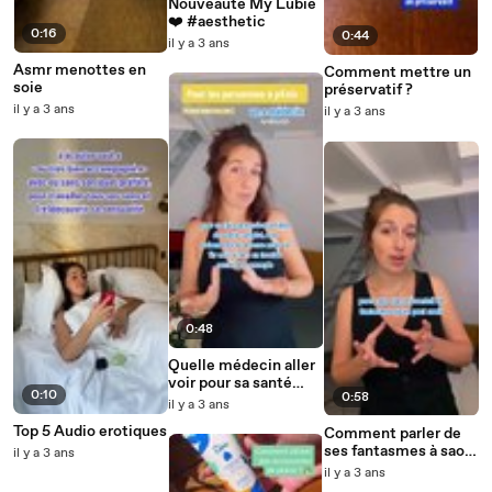
Nouveauté My Lubie
❤️ #aesthetic
0:16
0:44
il y a 3 ans
Asmr menottes en
Comment mettre un
soie
préservatif ?
il y a 3 ans
il y a 3 ans
0:48
Quelle médecin aller
voir pour sa santé
0:10
0:58
sexuelle ? version
il y a 3 ans
personnes à pénis
Top 5 Audio erotiques
Comment parler de
ses fantasmes à saon
il y a 3 ans
partenaire ?
il y a 3 ans