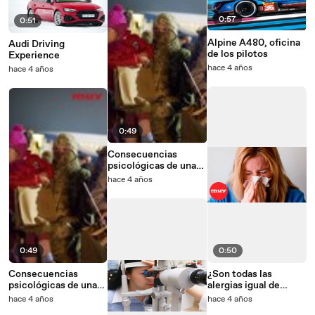
0:57
0:51
Alpine A480, oficina
Audi Driving
de los pilotos
Experience
hace 4 años
hace 4 años
0:49
Consecuencias
psicológicas de una
guerra como la de
hace 4 años
Rusia y Ucrania
0:49
0:50
Consecuencias
¿Son todas las
psicológicas de una
alergias igual de
guerra como la de
peligrosas?
hace 4 años
hace 4 años
Rusia y Ucrania