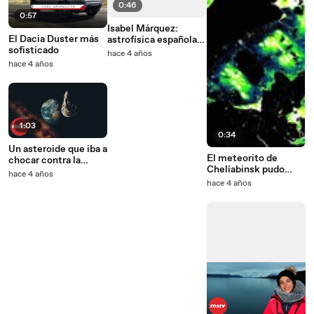
0:46
0:57
Isabel Márquez:
El Dacia Duster más
astrofísica española
sofisticado
se adentra en el
hace 4 años
núcleo galáctico
hace 4 años
1:03
0:34
Un asteroide que iba a
El meteorito de
chocar contra la
Chelíabinsk pudo
Tierra en 2023 resulta
hace 4 años
estar involucrado en
ser inofensivo
hace 4 años
la formación de la
Luna