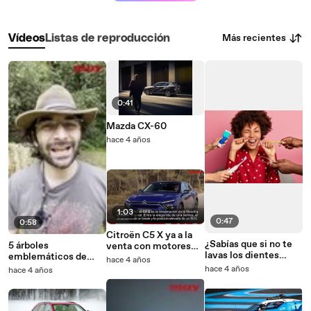
Más recientes
Vídeos
Listas de reproducción
0:41
Mazda CX-60
hace 4 años
1:03
0:47
0:58
Citroën C5 X ya a la
¿Sabías que si no te
5 árboles
venta con motores
lavas los dientes
emblemáticos de
gasolina e híbrido
hace 4 años
puedes tener más
España
hace 4 años
hace 4 años
riesgo de infarto?