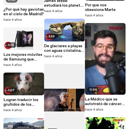
0:45
James Webb
Por que nos
estudiará los planetas
¿Por qué hay gaviotas
obsesiona Marte
helados del sistema
hace 4 años
en el cielo de Madrid?
solar
hace 4 años
hace 4 años
1:19
1:19
De glaciares a playas
con aguas cristalinas:
Los mejores móviles
lugares que el cambio
hace 4 años
de Samsung que
climático está
puedes comprar en
destruyendo
hace 4 años
2022
0:54
1:07
La Médico que se
Logran traducir los
autotrató de cáncer
gruñidos de los
de mama. La historia
cerdos
hace 4 años
hace 4 años
de Jerri Lin Nielsen