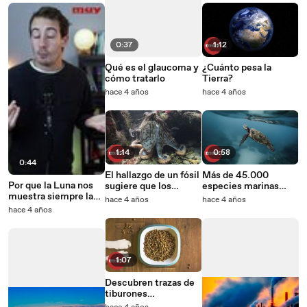
0:37
1:12
Qué es el glaucoma y
¿Cuánto pesa la
cómo tratarlo
Tierra?
hace 4 años
hace 4 años
1:14
0:58
0:44
El hallazgo de un fósil
Más de 45.000
Por que la Luna nos
sugiere que los
especies marinas
muestra siempre la
pulpos existieron
están en peligro a
hace 4 años
hace 4 años
misma cara
antes que los
causa del ser humano
hace 4 años
dinosaurios
1:07
Descubren trazas de
tiburones
amenazados en