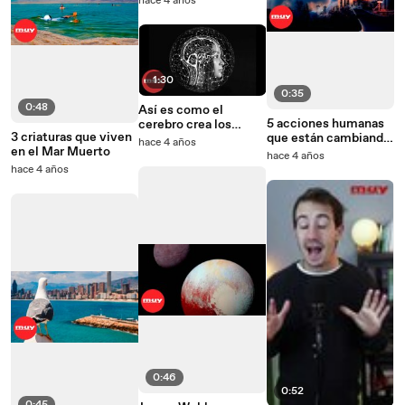
hace 4 años
comida para
mascotas
1:30
0:35
0:48
Así es como el
5 acciones humanas
cerebro crea los
3 criaturas que viven
que están cambiando
recuerdos
hace 4 años
en el Mar Muerto
el mundo... para mal
hace 4 años
hace 4 años
0:46
0:52