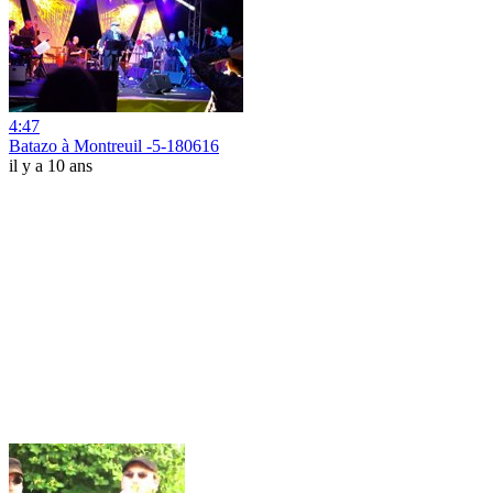
4:47
Batazo à Montreuil -5-180616
il y a 10 ans