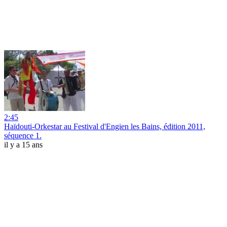
2:45
Haïdouti-Orkestar au Festival d'Engien les Bains, édition 2011,
séquence 1.
il y a 15 ans