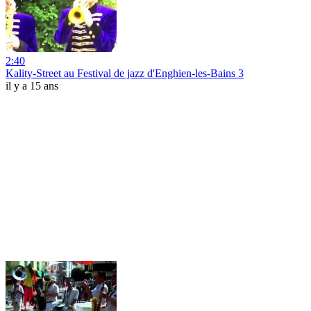
2:40
Kality-Street au Festival de jazz d'Enghien-les-Bains 3
il y a 15 ans