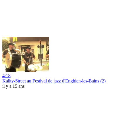
4:18
Kality-Street au Festival de jazz d'Enghien-les-Bains (2)
il y a 15 ans