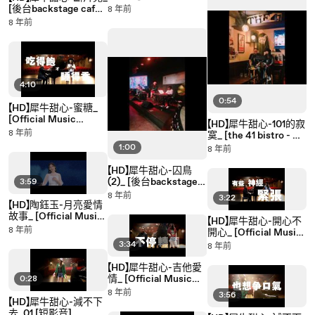
肆拾壹號英式小酒館演
[後台backstage café
8 年前
出] LIVE
演出] LIVE
8 年前
4:10
0:54
【HD】犀牛甜心-蜜糖_
[Official Music
【HD】犀牛甜心-101的寂
Video] 官方字幕版MV
8 年前
寞_ [the 41 bistro - 肆
拾壹號英式小酒館演
1:00
8 年前
出] LIVE
【HD】犀牛甜心-囚鳥
(2)_ [後台backstage
3:59
café演出] LIVE
8 年前
3:22
【HD】陶鈺玉-月亮愛情
故事_ [Official Music
【HD】犀牛甜心-開心不
Video] 官方完整版MV
8 年前
開心_ [Official Music
Video] 官方字幕版MV
3:34
8 年前
【HD】犀牛甜心-吉他愛
情_ [Official Music
0:28
Video] 官方字幕版MV
8 年前
3:56
【HD】犀牛甜心-減不下
去_01 [短影音]