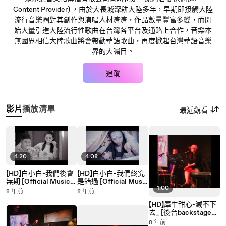
Content Provider) ，由於大長城深耕大陸多年，早期即接觸大陸
流行音樂圈對其創作與演唱人材濟濟，作品數量豐富多變，而開
始大量引進大陸流行性歌曲在台灣各平台及通路上合作，音樂本
無國界相信大陸歌曲將會帶動華語歌曲，再度掀起台灣華語音樂
界的大矚目。
追蹤
影片
播放清單
最近觀看
4:20
4:08
【HD】白小白-我們後會
【HD】白小白-我們終究
無期 [Official Music
是錯過 [Official Music
1:00
Video] 官方完整版MV
Video] 官方完整版MV
8 年前
8 年前
【HD】犀牛甜心-減不下
去_ [後台backstage
café演出] LIVE
8 年前