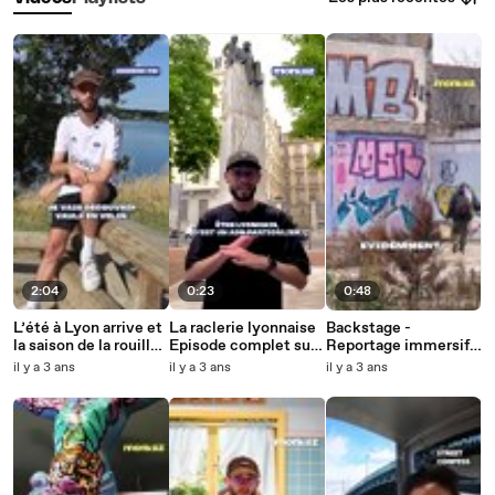
2:04
0:23
0:48
L’été à Lyon arrive et
La raclerie lyonnaise
Backstage -
la saison de la rouille
Episode complet sur
Reportage immersif
aussi
notre page instagram
sur le graff à Lyon
il y a 3 ans
il y a 3 ans
il y a 3 ans
avec @zeyo