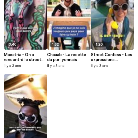
0:46
1:52
1:26
Maestria - On a
Chaaab - La recette
Street Confess - Les
rencontré le street
du pur lyonnais
expressions
artiste lyonnais
lyonnaises
il y a 3 ans
il y a 3 ans
il y a 3 ans
Fouapa