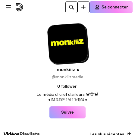
Passer au contenu principal
Se connecter
monkiiiz
@monkiiizmedia
0
follower
Le média d'ici et d'ailleurs 🐒🐵🐒
• 𝕄𝔸𝔻𝔼 𝕀ℕ 𝕃𝕐𝕆ℕ •
Suivre
Les plus récentes
Vidéos
Playlists