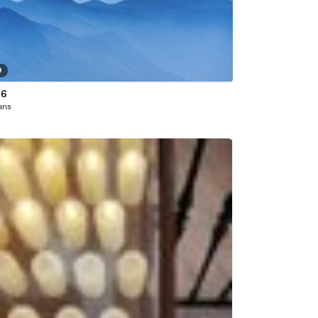
9
 6
 ans