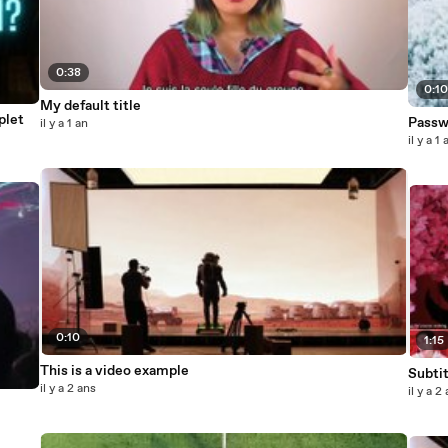
0:38
0:1
My default title
plet
Passw
il y a 1 an
il y a 1 
0:10
1:15
This is a video example
Subtit
il y a 2 ans
il y a 2