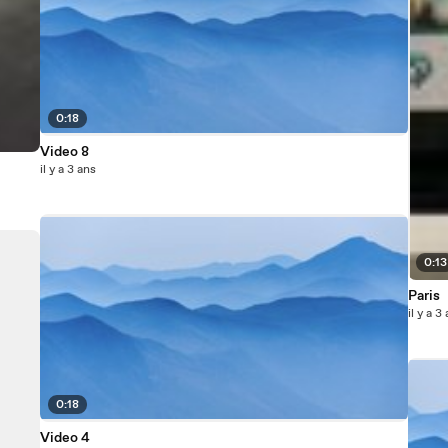
0:18
Video 8
il y a 3 ans
0:13
Paris
il y a 3
0:18
Video 4