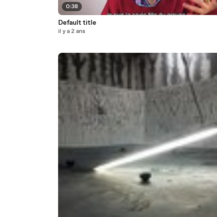
0:38
Default title
il y a 2 ans