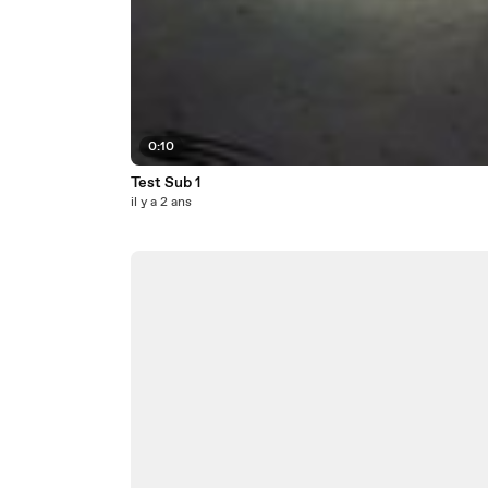
0:10
Test Sub 1
il y a 2 ans