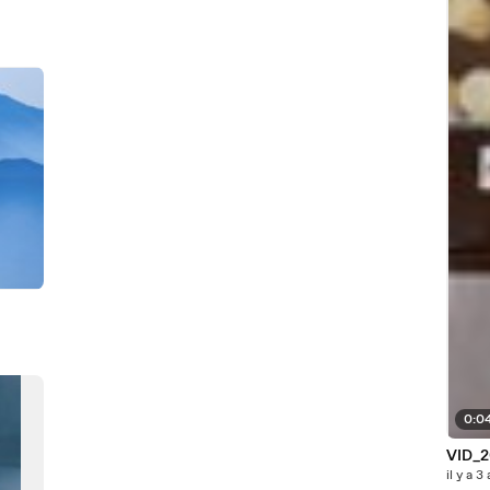
0:0
VID_2
il y a 3