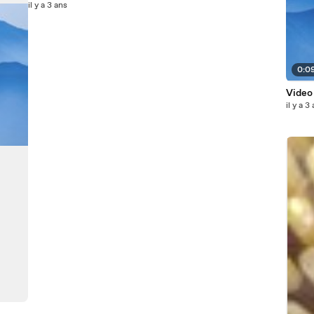
il y a 3 ans
0:0
Video
il y a 3