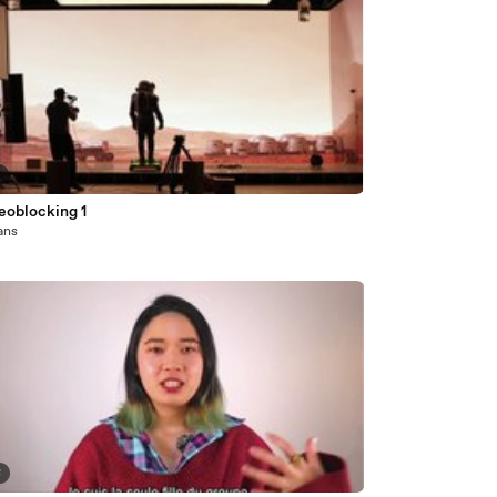
0
eoblocking 1
 ans
8