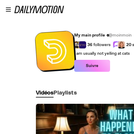
Passer au contenu principal
My main profile
@moinmoin
36
followers
20
s
I am usually not yelling at cats
Suivre
Vidéos
Playlists