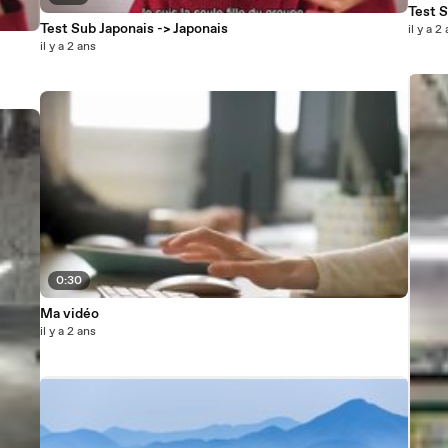
Test S
Test Sub Japonais -> Japonais
il y a 2
il y a 2 ans
0:30
Ma vidéo
il y a 2 ans