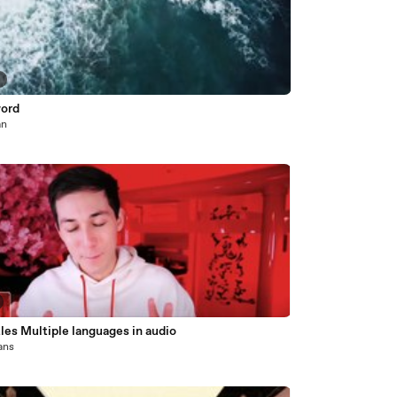
0
ord
an
les Multiple languages in audio
 ans