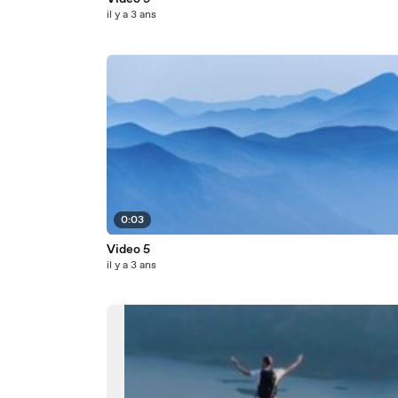
il y a 3 ans
0:03
Video 5
il y a 3 ans