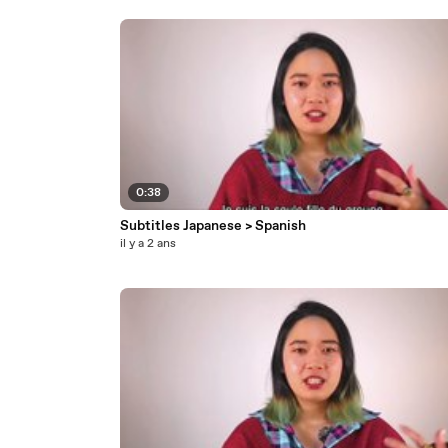
0:38
Subtitles Japanese > Spanish
il y a 2 ans