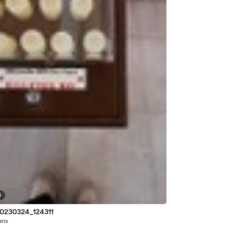
4
0230324_124311
 ans