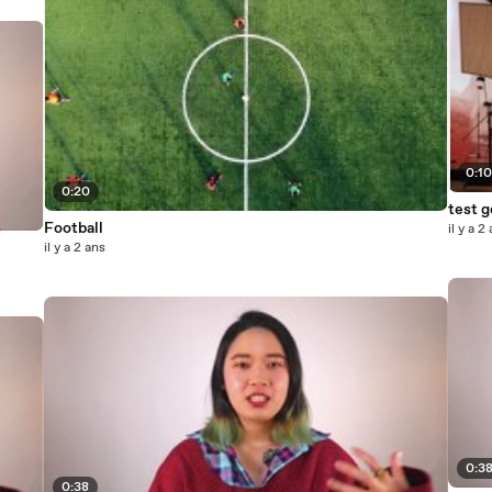
0:1
0:20
test g
Football
il y a 2
il y a 2 ans
0:3
0:38