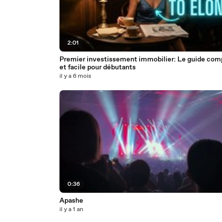
2:01
Premier investissement immobilier: Le guide com
et facile pour débutants
il y a 6 mois
0:36
Apashe
il y a 1 an