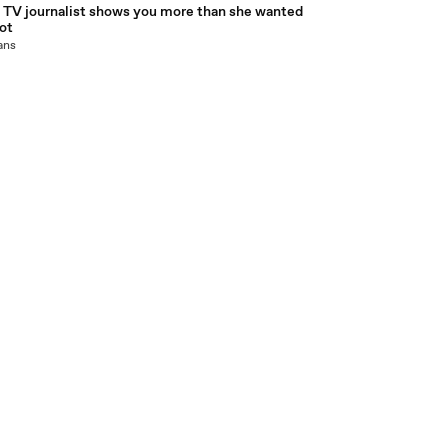
n TV journalist shows you more than she wanted
Hot
 ans