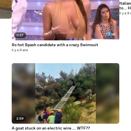
Italia
to... 
il y a 9
0:57
So hot Spash candidate with a crazy Swimsuit
il y a 9 ans
2:59
A goat stuck on an electric wire.... WTF??