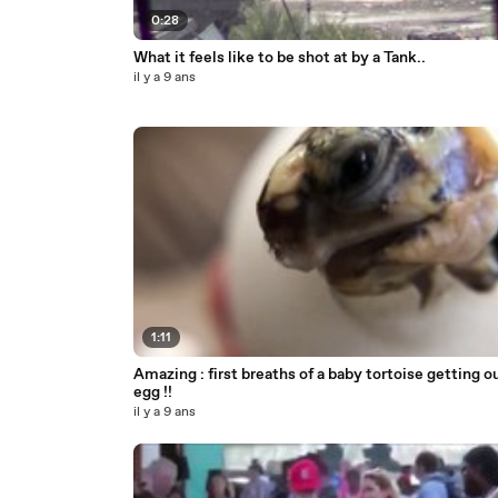
0:28
What it feels like to be shot at by a Tank..
il y a 9 ans
1:11
Amazing : first breaths of a baby tortoise getting o
egg !!
il y a 9 ans