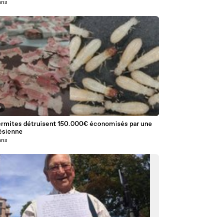
 ans
9
rmites détruisent 150.000€ économisés par une
ésienne
 ans