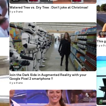
Watered Tree vs. Dry Tree : Don't joke at Christmas!
il y a 9 ans
0:3
This g
il y a 9
1:00
Join the Dark Side in Augmented Reality with your
Google Pixel 2 smartphone !!
il y a 9 ans
0:4