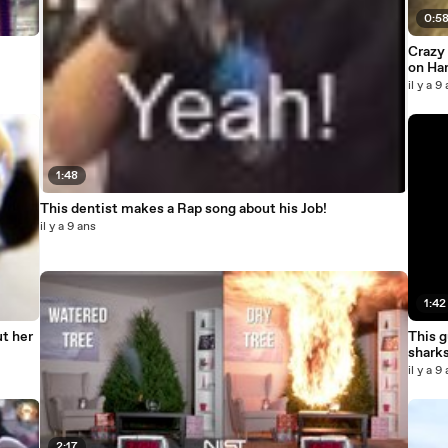
0:5
Crazy
on Ha
il y a 9
1:48
This dentist makes a Rap song about his Job!
il y a 9 ans
1:42
ut her
This g
sharks
il y a 9
2:17