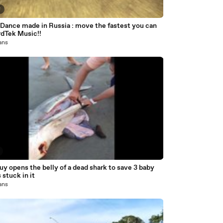
8
 Dance made in Russia : move the fastest you can
rdTek Music!!
 ans
uy opens the belly of a dead shark to save 3 baby
 stuck in it
 ans