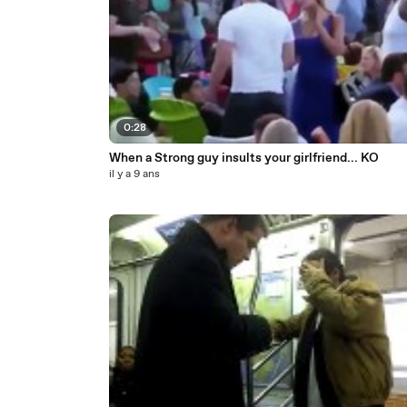
0:28
When a Strong guy insults your girlfriend... KO
il y a 9 ans