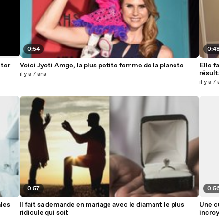
0:54
0:4
iter
Voici Jyoti Amge, la plus petite femme de la planète
Elle f
résul
il y a 7 ans
il y a 7
0:57
0:5
ales
Il fait sa demande en mariage avec le diamant le plus
Une cu
ridicule qui soit
incro