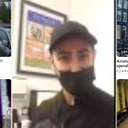
1:24
!!
Amste
spend 
il y a 9