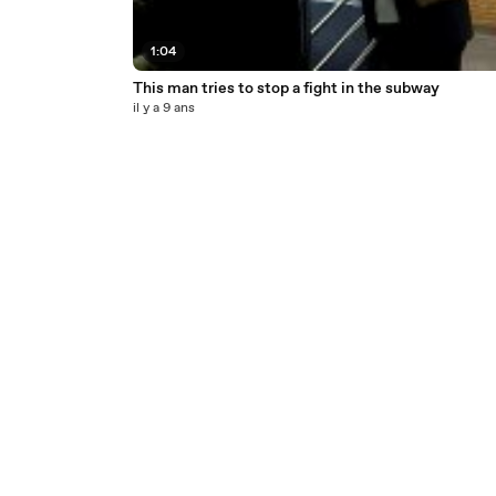
1:04
This man tries to stop a fight in the subway
il y a 9 ans