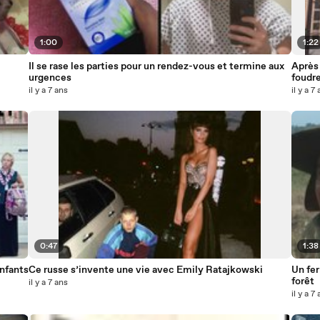
1:00
1:22
Il se rase les parties pour un rendez-vous et termine aux
Après
urgences
foudre
il y a 7 ans
il y a 7
0:47
1:38
enfants
Ce russe s’invente une vie avec Emily Ratajkowski
Un fer
forêt
il y a 7 ans
il y a 7