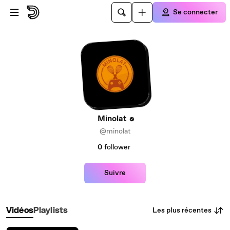
Passer au contenu principal
Se connecter
Minolat
@minolat
0
follower
Suivre
Les plus récentes
Vidéos
Playlists