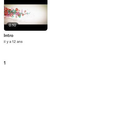
0:10
Intro
il y a 12 ans
1