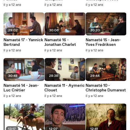
il y a 12 ans
il y a 12 ans
il y a 12 ans
29:02
30:06
30:20
Namasté 17 - Yannick
Namasté 16 -
Namasté 15 - Jean-
Bertrand
Jonathan Charlet
Yves Fredriksen
il y a 12 ans
il y a 12 ans
il y a 12 ans
30:48
28:38
29:44
Namasté 14 - Jean-
Namasté 11 - Aymeric
Namasté 10 -
Luc Crétier
Clouet
Christophe Dumarest
il y a 12 ans
il y a 12 ans
il y a 12 ans
13:17
12:07
12:41