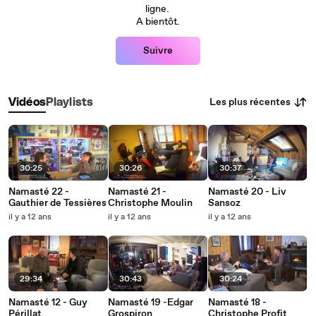
ligne.
A bientôt.
Suivre
Les plus récentes
Vidéos
Playlists
30:25
30:26
30:37
Namasté 22 -
Namasté 21 -
Namasté 20 - Liv
Gauthier de Tessières
Christophe Moulin
Sansoz
il y a 12 ans
il y a 12 ans
il y a 12 ans
29:34
30:43
30:24
Namasté 12 - Guy
Namasté 19 -Edgar
Namasté 18 -
Périllat
Grospiron
Christophe Profit