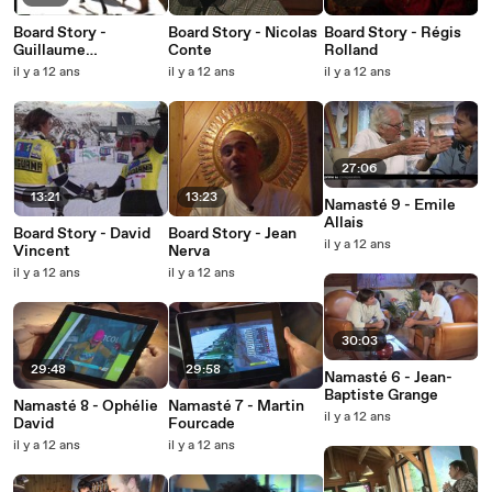
Board Story -
Board Story - Nicolas
Board Story - Régis
Guillaume
Conte
Rolland
Chastagnol
il y a 12 ans
il y a 12 ans
il y a 12 ans
27:06
13:21
13:23
Namasté 9 - Emile
Allais
Board Story - David
Board Story - Jean
il y a 12 ans
Vincent
Nerva
il y a 12 ans
il y a 12 ans
30:03
29:48
29:58
Namasté 6 - Jean-
Baptiste Grange
Namasté 8 - Ophélie
Namasté 7 - Martin
il y a 12 ans
David
Fourcade
il y a 12 ans
il y a 12 ans