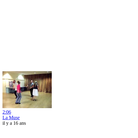
2:06
La Muse
il y a 16 ans