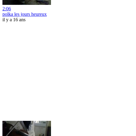
2:06
polka les jours heureux
il y a 16 ans