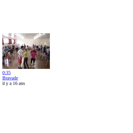
0:35
Bravade
il y a 16 ans