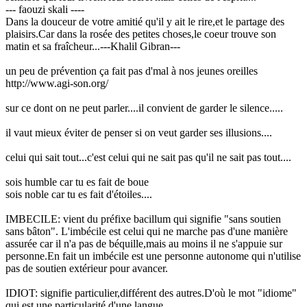
--- faouzi skali ----
Dans la douceur de votre amitié qu'il y ait le rire,et le partage des
plaisirs.Car dans la rosée des petites choses,le coeur trouve son
matin et sa fraîcheur...---Khalil Gibran---
un peu de prévention ça fait pas d'mal à nos jeunes oreilles
http://www.agi-son.org/
sur ce dont on ne peut parler....il convient de garder le silence.....
il vaut mieux éviter de penser si on veut garder ses illusions....
celui qui sait tout...c'est celui qui ne sait pas qu'il ne sait pas tout....
sois humble car tu es fait de boue
sois noble car tu es fait d'étoiles....
IMBECILE: vient du préfixe bacillum qui signifie "sans soutien
sans bâton". L'imbécile est celui qui ne marche pas d'une manière
assurée car il n'a pas de béquille,mais au moins il ne s'appuie sur
personne.En fait un imbécile est une personne autonome qui n'utilise
pas de soutien extérieur pour avancer.
IDIOT: signifie particulier,différent des autres.D'où le mot "idiome"
qui est une particularité d'une langue.