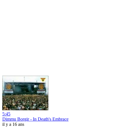
5:45
Dimmu Borgir - In Death's Embrace
il y a 16 ans