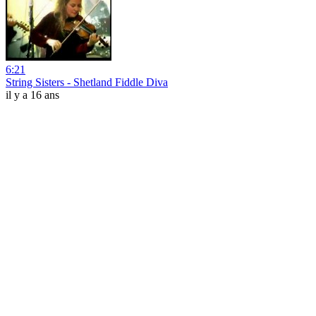
6:21
String Sisters - Shetland Fiddle Diva
il y a 16 ans