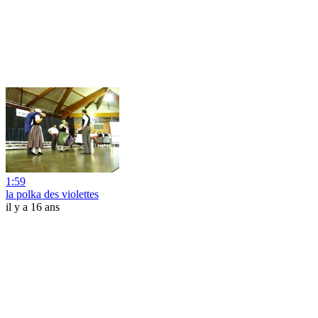
1:59
la polka des violettes
il y a 16 ans