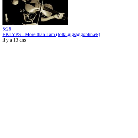
5:26
EKLYPS - More than I am (folki.gigs@goblin.ek)
il y a 13 ans