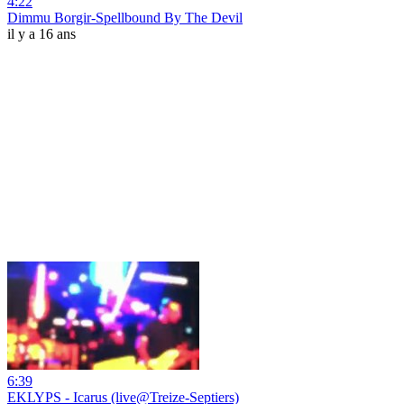
4:22
Dimmu Borgir-Spellbound By The Devil
il y a 16 ans
6:39
EKLYPS - Icarus (live@Treize-Septiers)