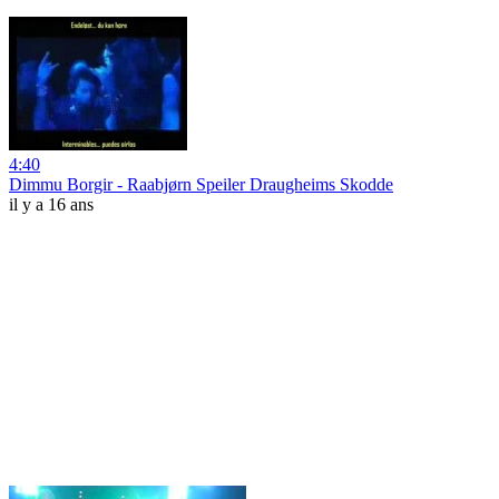
4:40
Dimmu Borgir - Raabjørn Speiler Draugheims Skodde
il y a 16 ans