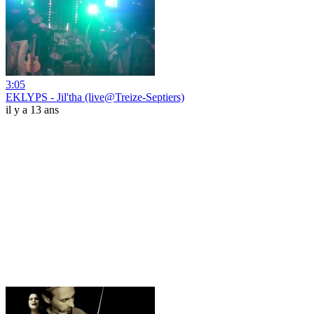
3:05
EKLYPS - Jil'tha (live@Treize-Septiers)
il y a 13 ans