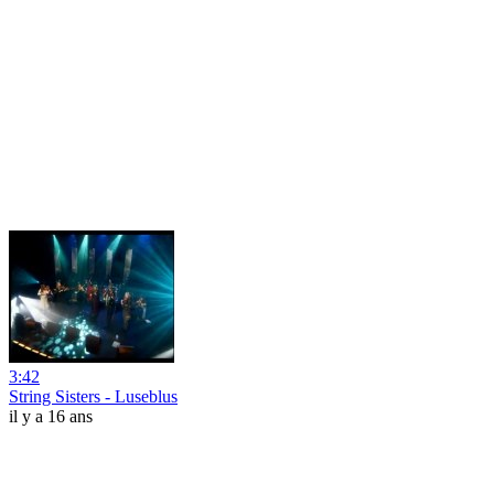
3:42
String Sisters - Luseblus
il y a 16 ans