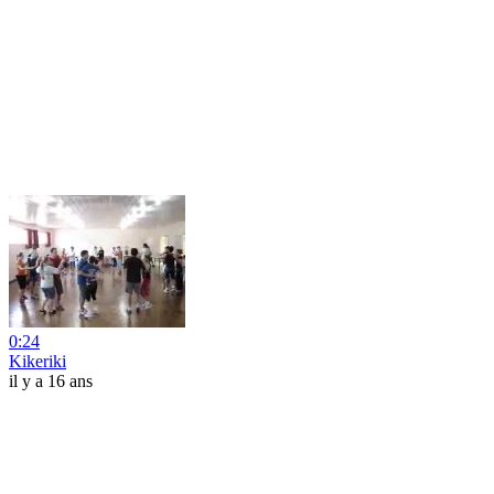
0:24
Kikeriki
il y a 16 ans