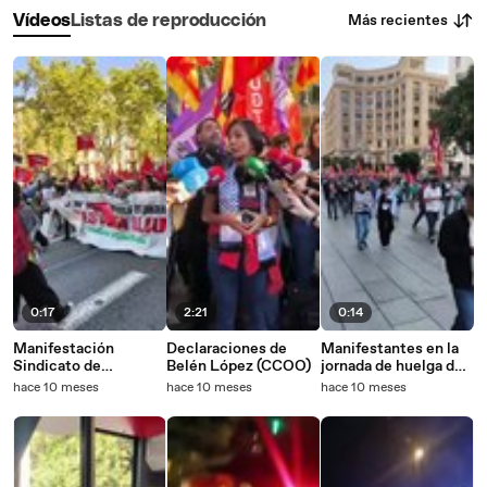
Más recientes
Vídeos
Listas de reproducción
0:17
2:21
0:14
Manifestación
Declaraciones de
Manifestantes en la
Sindicato de
Belén López (CCOO)
jornada de huelga del
Estudiantes por
15 de octubre
hace 10 meses
hace 10 meses
hace 10 meses
Palestina