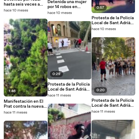
Detenida una mujer
hasta seis veces a
por 14 robos en
0:57
ancianos en
hace 10 meses
taquillas de un
hace 10 meses
Barcelona y Tarragona
gimnasio de
Protesta de la Policía
Barcelona por 5.300
Local de Sant Adrià
euros
durante el homenaje
hace 10 meses
a Paco Candel
0:29
Protesta de la Policía
Local de Sant Adrià
0:20
1:46
en la Diputació
hace 11 meses
Protesta de la Policía
Manifestación en El
Local de Sant Adrià
Prat contra la nueva
en la Diputació
tasa de residuos
hace 11 meses
hace 11 meses