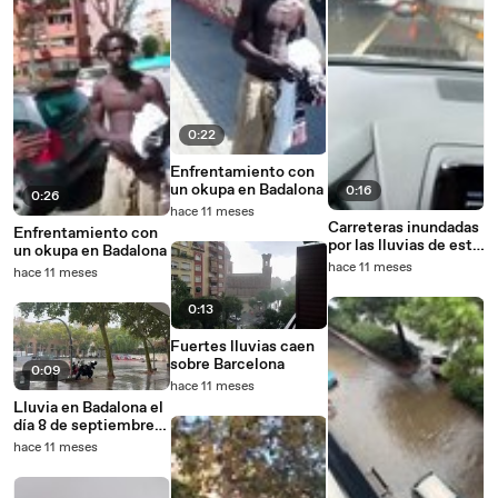
0:22
Enfrentamiento con
un okupa en Badalona
0:16
0:26
hace 11 meses
Carreteras inundadas
Enfrentamiento con
por las lluvias de este
un okupa en Badalona
sábado, 8 de
hace 11 meses
hace 11 meses
septiembre, en
Cerdanyola
0:13
Fuertes lluvias caen
sobre Barcelona
0:09
hace 11 meses
Lluvia en Badalona el
día 8 de septiembre
de 2025
hace 11 meses