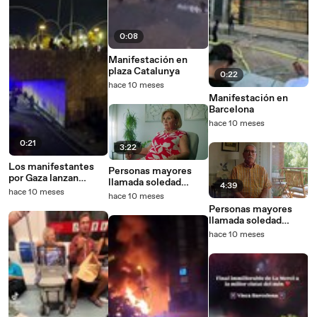
0:08
Manifestación en
plaza Catalunya
0:22
hace 10 meses
Manifestación en
Barcelona
hace 10 meses
0:21
3:22
Los manifestantes
Personas mayores
por Gaza lanzan
llamada soledad
4:39
cócteles 'McGyver'
hace 10 meses
Teresa
hace 10 meses
en Barcelona
Personas mayores
llamada soledad
Javier
hace 10 meses