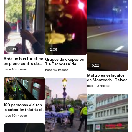
0:04
2:08
Arde un bus turístico
Grupos de okupas en
en pleno centro de
'La Escocesa' del
0:22
Barcelona
Poblenou
hace 10 meses
hace 10 meses
Múltiples vehículos
en Montcada i Reixac
hace 10 meses
0:58
150 personas visitan
la estación inédita de
Gaudí del metro de
hace 10 meses
Barcelona