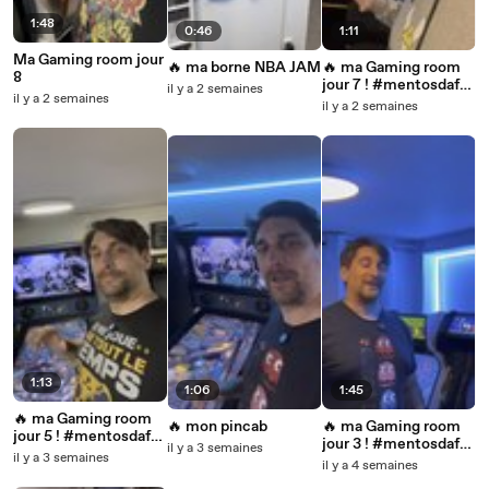
1:48
0:46
1:11
Ma Gaming room jour
🔥 ma borne NBA JAM
🔥 ma Gaming room
8
jour 7 ! #mentosdaf
il y a 2 semaines
il y a 2 semaines
#jeuxvideo
il y a 2 semaines
#retrogamingfr
1:13
1:06
1:45
🔥 ma Gaming room
🔥 mon pincab
🔥 ma Gaming room
jour 5 ! #mentosdaf
jour 3 ! #mentosdaf
il y a 3 semaines
#jeuxvideo
il y a 3 semaines
#jeuxvideo
il y a 4 semaines
#retrogamingfr
#retrogamingfr