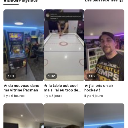
Les plus récentes
Vidéos
Playlists
1:01
1:02
1:02
🔥 du nouveau dans
🔥 la table est cool
🔥 j’ai pris un air
ma vitrine Pacman
mais j’ai eu trop de
hockey !
déboires 😂
il y a 6 heures
il y a 3 jours
il y a 4 jours