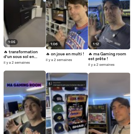
1:05
1:06
1:12
🔥 transformation
🔥 on joue en multi !
🔥 ma Gaming room
d’un sous sol en
est prête !
il y a 2 semaines
Gaming room
il y a 2 semaines
il y a 2 semaines