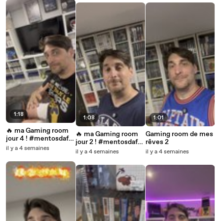
1:18
1:08
1:01
🔥 ma Gaming room
🔥 ma Gaming room
Gaming room de mes
jour 4 ! #mentosdaf
jour 2 ! #mentosdaf
rêves 2
#jeuxvideo
il y a 4 semaines
#jeuxvideo
il y a 4 semaines
il y a 4 semaines
#retrogamingfr
#retrogamingfr