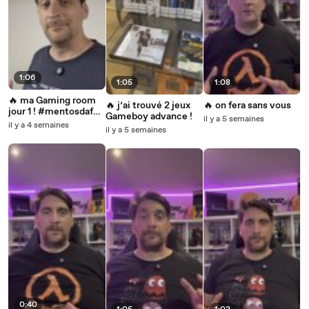
1:06
1:05
1:08
🔥 ma Gaming room
🔥 j’ai trouvé 2 jeux
🔥 on fera sans vous
jour 1 ! #mentosdaf
Gameboy advance !
il y a 5 semaines
#jeuxvideo
il y a 4 semaines
il y a 5 semaines
#retrogamingfr
0:40