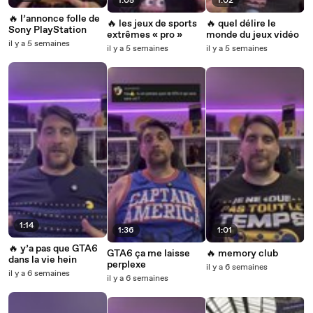
1:05
1:02
🔥 l’annonce folle de
🔥 les jeux de sports
🔥 quel délire le
Sony PlayStation
extrêmes « pro »
monde du jeux vidéo
il y a 5 semaines
il y a 5 semaines
il y a 5 semaines
1:14
1:36
1:01
🔥 y’a pas que GTA6
GTA6 ça me laisse
🔥 memory club
dans la vie hein
perplexe
il y a 6 semaines
il y a 6 semaines
il y a 6 semaines