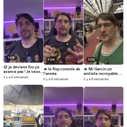
1:06
1:04
1:03
😅 je deviens fou ça
🔥 le flop console de
🔥 Mr Garcin un
avance pas ! Je veux
l’année
arstiste incroyable de
ma Gaming room
il y a 6 semaines
la pop culture !
il y a 6 semaines
il y a 6 semaines
laaaaa ! #jeuxvideo
#mentosdaf