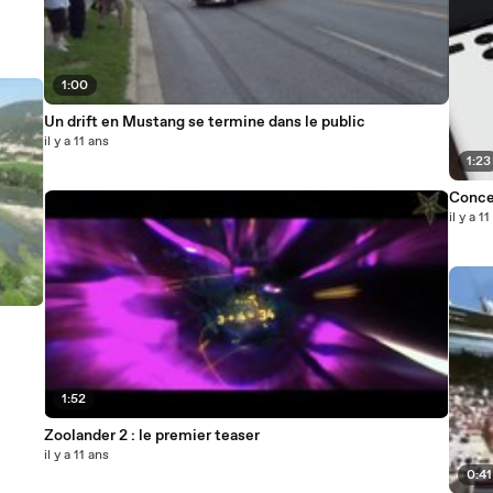
1:00
Un drift en Mustang se termine dans le public
il y a 11 ans
1:23
Conce
il y a 1
1:52
Zoolander 2 : le premier teaser
il y a 11 ans
0:41