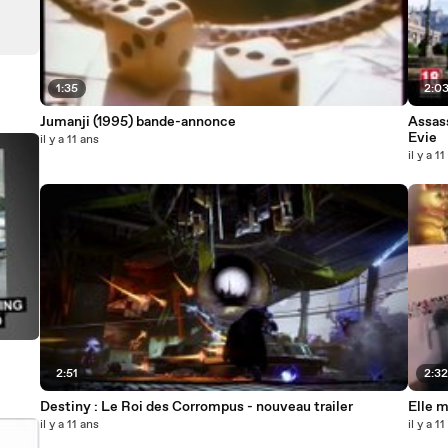
1:35
2:0
Jumanji (1995) bande-annonce
Assass
Evie
il y a 11 ans
il y a 1
2:51
2:3
Destiny : Le Roi des Corrompus - nouveau trailer
Elle m
il y a 11 ans
il y a 1