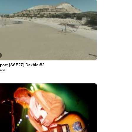
 port [S6E27] Dakhla #2
1 ans