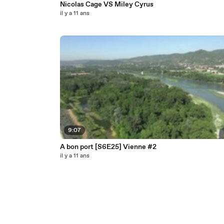
Nicolas Cage VS Miley Cyrus
il y a 11 ans
9:07
A bon port [S6E25] Vienne #2
il y a 11 ans