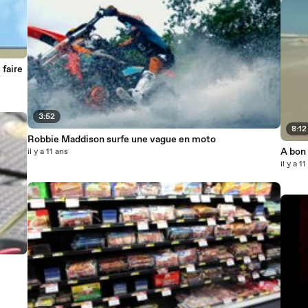
 faire
3:52
8:12
Robbie Maddison surfe une vague en moto
A bon
il y a 11 ans
il y a 1