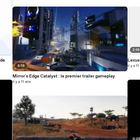
2:16
 de
Lexus
5:19
il y a 1
Mirror's Edge Catalyst : le premier trailer gameplay
il y a 11 ans
0:2