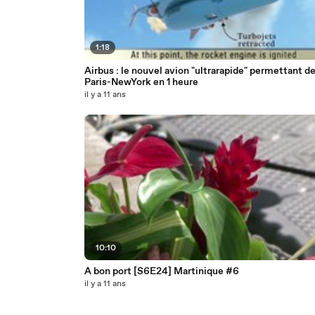
1:18
Airbus : le nouvel avion "ultrarapide" permettant de
Paris-NewYork en 1 heure
il y a 11 ans
10:10
A bon port [S6E24] Martinique #6
il y a 11 ans