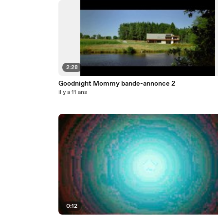
2:28
Goodnight Mommy bande-annonce 2
il y a 11 ans
0:12