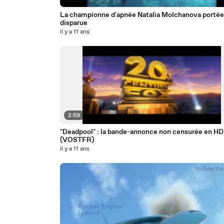
La championne d'apnée Natalia Molchanova portée
disparue
il y a 11 ans
2:59
"Deadpool" : la bande-annonce non censurée en HD
(VOSTFR)
il y a 11 ans