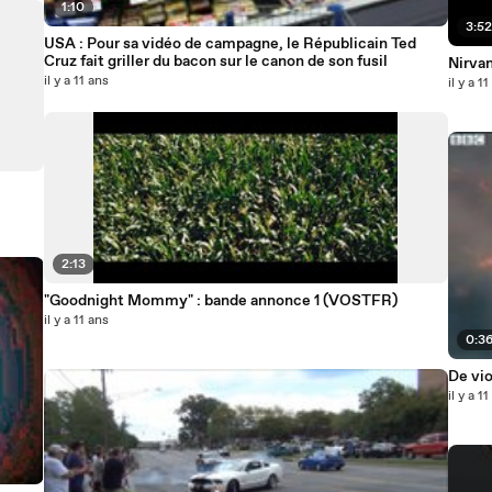
1:10
3:5
USA : Pour sa vidéo de campagne, le Républicain Ted
Cruz fait griller du bacon sur le canon de son fusil
Nirvan
il y a 11 ans
il y a 1
2:13
"Goodnight Mommy" : bande annonce 1 (VOSTFR)
il y a 11 ans
0:3
De vio
il y a 1