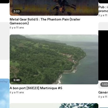
Pub : 
promo
3:03
il y a 1
Metal Gear Solid 5 : The Phantom Pain (trailer
Gamescom)
il y a 11 ans
9:46
1:53
A bon port [S6E23] Martinique #5
Géné
il y a 11 ans
il y a 1