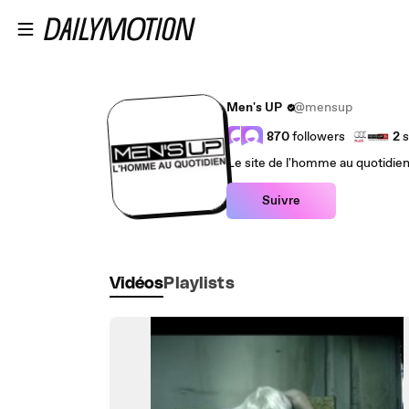
Passer au contenu principal
Men's UP
@mensup
870
followers
2
s
Le site de l'homme au quotidie
Suivre
Vidéos
Playlists