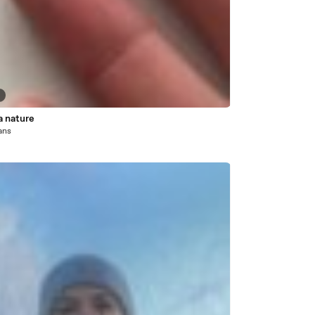
6
a nature
 ans