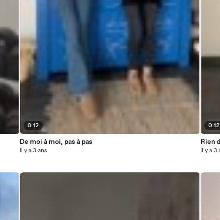
0:12
0:12
De moi à moi, pas à pas
Rien 
il y a 3 ans
il y a 3