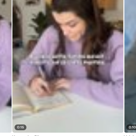
0:15
0:1