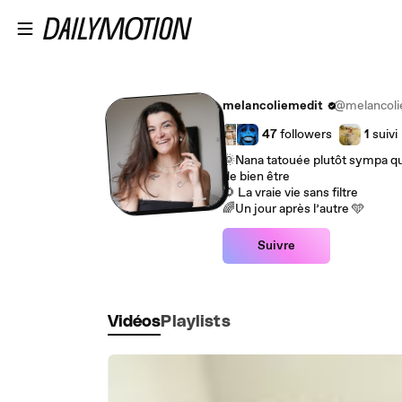
Passer au contenu principal
melancoliemedit
@melancoli
47
followers
1
suivi
🌞Nana tatouée plutôt sympa qu
de bien être
🌻 La vraie vie sans filtre
🌈Un jour après l’autre 🩵
Suivre
Vidéos
Playlists