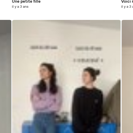
Une petite fille
Voici
il y a 3 ans
il y a 3