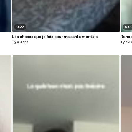
0:22
0:0
Les choses que je fais pour ma santé mentale
Renco
il y a 3 ans
il y a 3