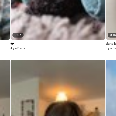
0:06
0:1
❤️‍
dans l
il y a 3 ans
il y a 3