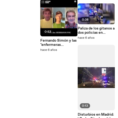
0:38
Paliza de los gitanos a
0:53
dos policías en
Alhaurín de la Torre
hace 6 años
Fernando Simón y las
(Málaga)
"enfermeras
infecciosas"
hace 6 años
0:13
Disturbios en Madrid: