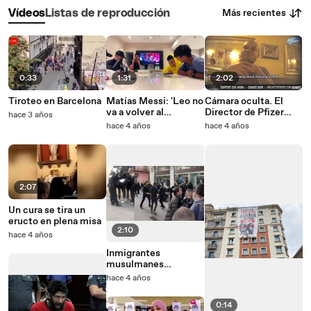
Más recientes
Vídeos
Listas de reproducción
0:33
1:31
2:02
Tiroteo en Barcelona
Matías Messi: 'Leo no
Cámara oculta. El
va a volver al
Director de Pfizer
hace 3 años
Barcelona'
reconoce que están
hace 4 años
hace 4 años
mutando el COVID
2:07
Un cura se tira un
eructo en plena misa
2:10
hace 4 años
Inmigrantes
musulmanes
boicotean la
hace 4 años
procesión de Semana
Santa en El Vendrell
0:14