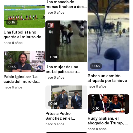
Una manada de
menas linchan a dos
Mossos d'Esquadra
hace 6 años
en Pallejà (Barcelona)
0:15
Una futbolista no
guarda el minuto de
silencio por Maradona
hace 6 años
0:18
0:45
Una mujer da una
0:45
brutal paliza a su
Roban un camión
pareja en la calle
Pablo Iglesias: 'La
hace 6 años
atrapado por la nieve
caída del muro de
Berlín fue una mala
hace 6 años
hace 6 años
noticia'
0:16
0:10
Pitos a Pedro
Sánchez en el
Rudy Giuliani, el
Hospital de la Paz
abogado de Trump, se
hace 6 años
tira un pedo
hace 6 años