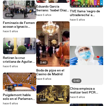
nadie'
0:29
Eduardo García
Serrano: 'Isabel Díaz
TVE llama 'negro de
Ayuso era falangista'
ultraderecha' a
0:25
hace 5 años
Ignacio Garriga, líder
hace 5 años
de VOX
Feminazis de Femen
acosan a Ignacio
Garriga (VOX)
hace 5 años
1:58
Retiran la cruz
cristiana de Aguilar
0:40
de la Frontera
hace 6 años
(Córdoba)
Boda de pijos en el
Casino de Madrid
hace 6 años
0:43
0:27
China empieza a
realizar test PCR
Puigdemont habla
anales
hace 6 años
solo en el Parlamento
2:06
Europeo
hace 6 años