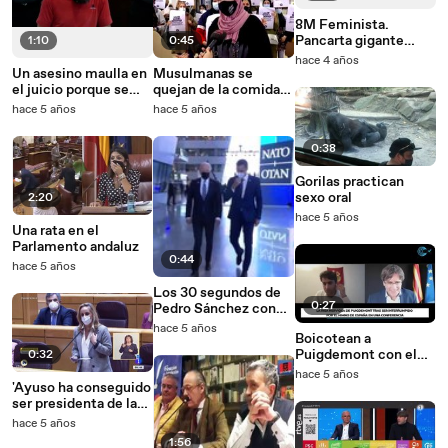
8M Feminista.
Pancarta gigante
1:10
0:45
contra Yolanda Díaz e
hace 4 años
Irene Montero
Un asesino maulla en
Musulmanas se
el juicio porque se
quejan de la comida
cree que es un gato
de Cáritas
hace 5 años
hace 5 años
0:38
Gorilas practican
sexo oral
2:20
hace 5 años
Una rata en el
Parlamento andaluz
0:44
hace 5 años
Los 30 segundos de
0:27
Pedro Sánchez con
Joe Biden
hace 5 años
Boicotean a
Puigdemont con el
0:32
Himno de España
hace 5 años
'Ayuso ha conseguido
ser presidenta de la
Comunidad de Madrid
hace 5 años
sin ser la mujer de
1:56