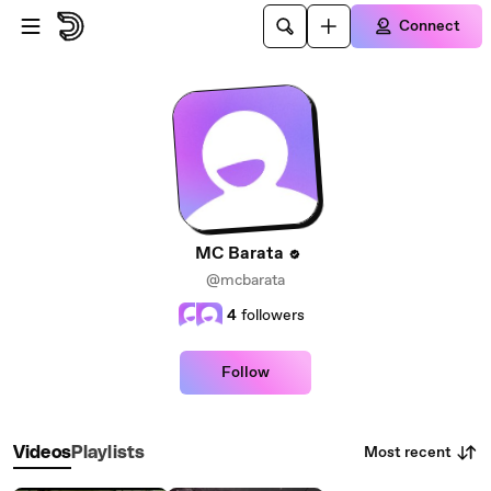
Skip to main content
Connect
MC Barata
@mcbarata
4
followers
Follow
Most recent
Videos
Playlists