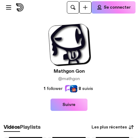
Passer au contenu principal
Se connecter
Mathgon Gon
@mathgon
1
follower
8
suivis
Suivre
Les plus récentes
Vidéos
Playlists