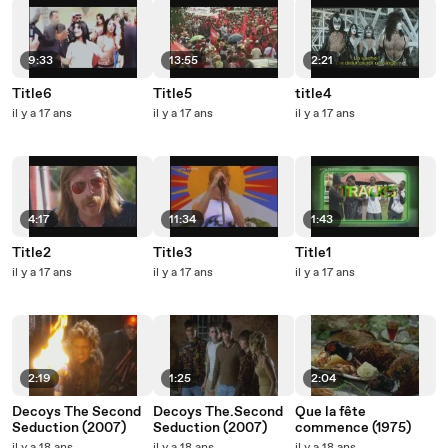
9:33
13:55
2:21
Title6
Title5
title4
il y a 17 ans
il y a 17 ans
il y a 17 ans
4:17
11:34
1:43
Title2
Title3
Title1
il y a 17 ans
il y a 17 ans
il y a 17 ans
2:19
1:25
2:04
Decoys The Second
Decoys The.Second
Que la fête
Seduction (2007)
Seduction (2007)
commence (1975)