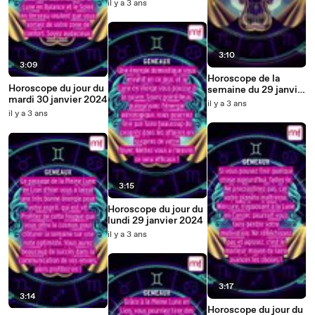
il y a 3 ans
3:10
3:09
Horoscope de la
Horoscope du jour du
semaine du 29 janvier
mardi 30 janvier 2024
au 4 février 2024
il y a 3 ans
il y a 3 ans
3:15
Horoscope du jour du
lundi 29 janvier 2024
il y a 3 ans
3:17
3:14
Horoscope du jour du