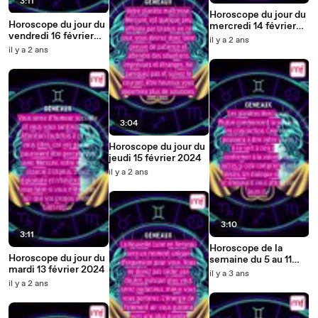
3:11
Horoscope du jour du
Horoscope du jour du
mercredi 14 février
vendredi 16 février
2024
il y a 2 ans
2024
il y a 2 ans
3:04
Horoscope du jour du
jeudi 15 février 2024
il y a 2 ans
3:10
3:11
Horoscope de la
Horoscope du jour du
semaine du 5 au 11
mardi 13 février 2024
février 2024
il y a 3 ans
il y a 2 ans