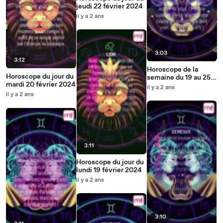
jeudi 22 février 2024
il y a 2 ans
3:03
3:12
Horoscope de la
Horoscope du jour du
semaine du 19 au 25
mardi 20 février 2024
février 2024
il y a 2 ans
il y a 2 ans
3:11
Horoscope du jour du
lundi 19 février 2024
il y a 2 ans
3:10