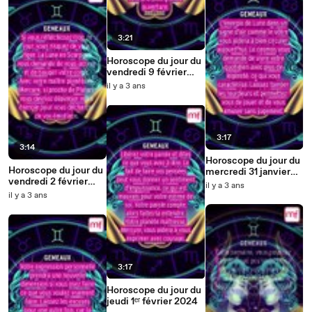
3:21
Horoscope du jour du
vendredi 9 février
2024
il y a 3 ans
3:17
3:14
Horoscope du jour du
Horoscope du jour du
mercredi 31 janvier
vendredi 2 février
2024
il y a 3 ans
2024
il y a 3 ans
3:17
Horoscope du jour du
jeudi 1ᵉʳ février 2024