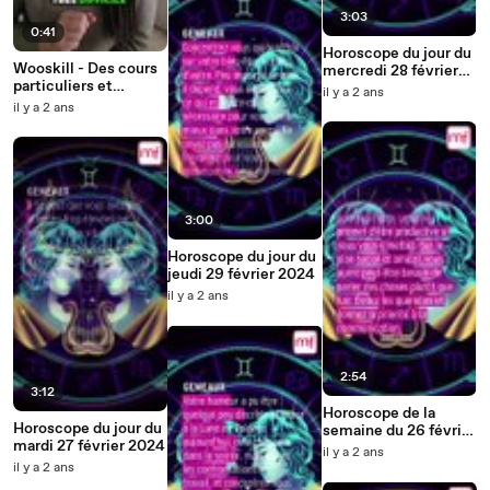
3:03
0:41
Horoscope du jour du
Wooskill - Des cours
mercredi 28 février
particuliers et
2024
il y a 2 ans
masterclass en ligne
il y a 2 ans
3:00
Horoscope du jour du
jeudi 29 février 2024
il y a 2 ans
2:54
3:12
Horoscope de la
Horoscope du jour du
semaine du 26 février
mardi 27 février 2024
au 3 mars 2024
il y a 2 ans
il y a 2 ans