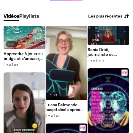
Les plus récentes
Vidéos
Playlists
1:58
3:25
Sonia Dridi,
Apprendre à jouer au
journaliste de
bridge et s’amuser,
BFMTV, critiquée
il y a 2 ans
c’est possible, même
pour son accent
il y a 1 an
à la retraite !
français
1:39
Luana Belmondo
hospitalisée après
une grosse chute
il y a 1 an