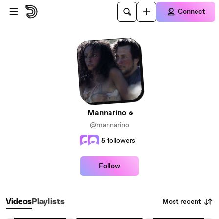
Skip to main content
Connect
Mannarino
@mannarino
5
followers
Follow
Most recent
Videos
Playlists