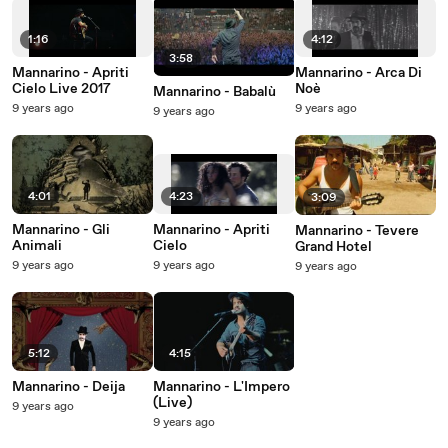
1:16
4:12
3:58
Mannarino - Apriti
Mannarino - Arca Di
Cielo Live 2017
Noè
Mannarino - Babalù
9 years ago
9 years ago
9 years ago
4:01
4:23
3:09
Mannarino - Gli
Mannarino - Apriti
Mannarino - Tevere
Animali
Cielo
Grand Hotel
9 years ago
9 years ago
9 years ago
5:12
4:15
Mannarino - Deija
Mannarino - L'Impero
(Live)
9 years ago
9 years ago