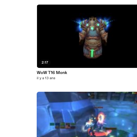
2:17
WoW T16 Monk
il y a 13 ans