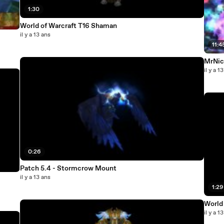
1:30
World of Warcraft T16 Shaman
il y a 13 ans
11:4
MrNice
il y a 1
0:26
Patch 5.4 - Stormcrow Mount
il y a 13 ans
1:29
World
il y a 1