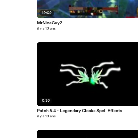
19:09
MrNiceGuy2
il y a 13 ans
0:36
Patch 5.4 - Legendary Cloaks Spell Effects
il y a 13 ans