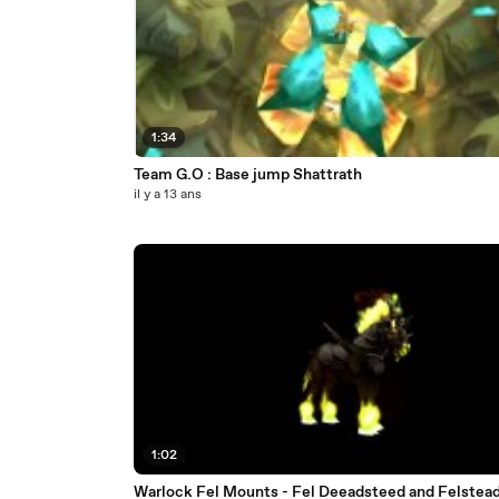
1:34
Team G.O : Base jump Shattrath
il y a 13 ans
1:02
Warlock Fel Mounts - Fel Deeadsteed and Felstea