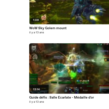
1:09
WoW Sky Golem mount
il y a 13 ans
13:14
Guide défis : Salle Ecarlate - Médaille d'or
il y a 13 ans