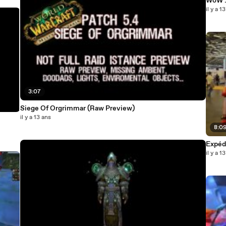
WoW :
il y a 1
3:07
Siege Of Orgrimmar (Raw Preview)
il y a 13 ans
8:0
Expédi
il y a 1