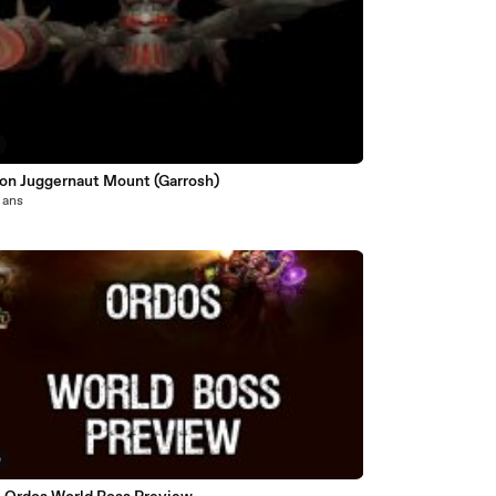
ron Juggernaut Mount (Garrosh)
3 ans
0