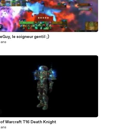
5
Guy, le soigneur gentil ;)
3 ans
 of Warcraft T16 Death Knight
3 ans