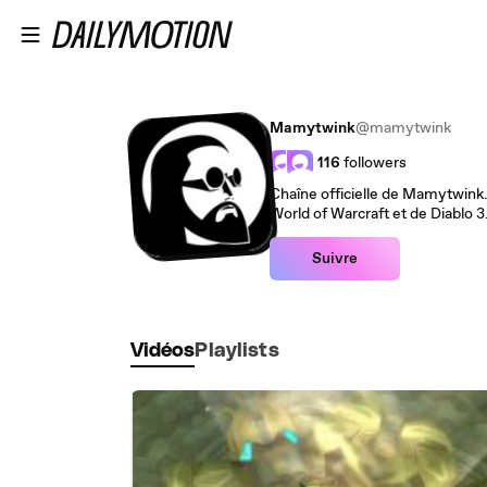
Passer au contenu principal
Mamytwink
@mamytwink
116
followers
Chaîne officielle de Mamytwink.
World of Warcraft et de Diablo 3
Suivre
Vidéos
Playlists