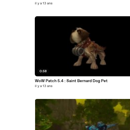
il y a 13 ans
0:58
WoW Patch 5.4 : Saint Bernard Dog Pet
il y a 13 ans