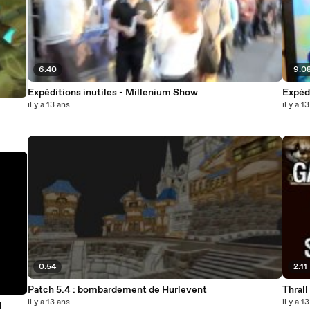
6:40
9:0
Expéditions inutiles - Millenium Show
Expédi
il y a 13 ans
il y a 1
0:54
2:11
Patch 5.4 : bombardement de Hurlevent
Thral
il y a 13 ans
il y a 1
d