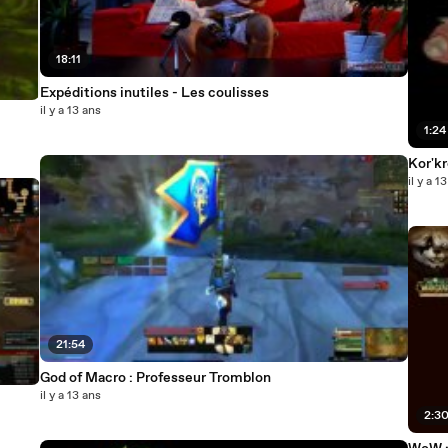
18:11
Expéditions inutiles - Les coulisses
il y a 13 ans
1:24
Kor'k
il y a 1
21:54
God of Macro : Professeur Tromblon
il y a 13 ans
2:3