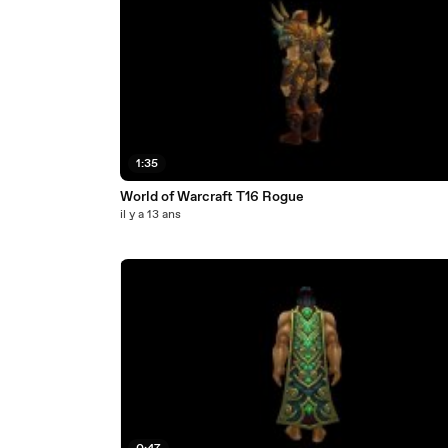
1:35
World of Warcraft T16 Rogue
il y a 13 ans