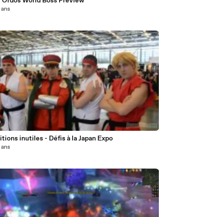
 Ordos World Boss Preview
3 ans
9
tions inutiles - Défis à la Japan Expo
3 ans