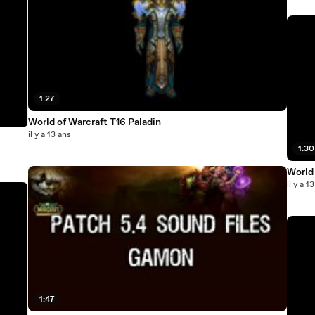
1:27
World of Warcraft T16 Paladin
il y a 13 ans
1:30
World 
il y a 1
1:47