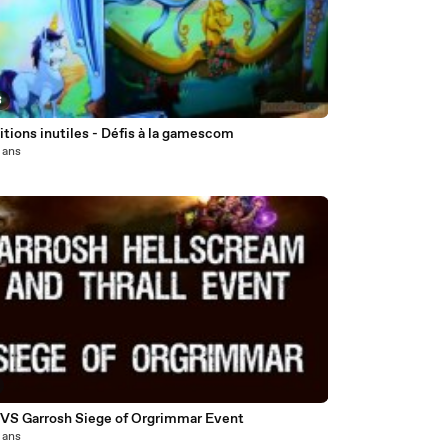
8
tions inutiles - Défis à la gamescom
3 ans
l VS Garrosh Siege of Orgrimmar Event
3 ans