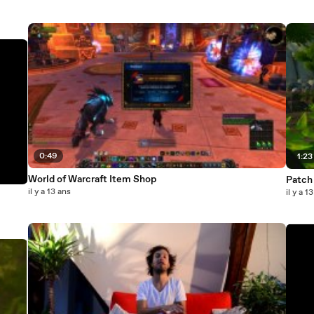
0:49
1:23
World of Warcraft Item Shop
Patch
il y a 13 ans
il y a 1