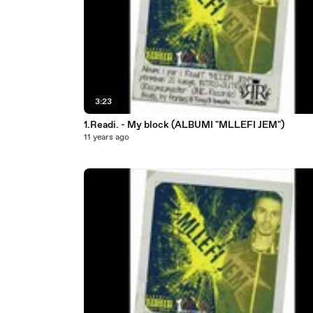
3:23
1.Readi. - My block (ALBUMI "MLLEFI JEM")
11 years ago