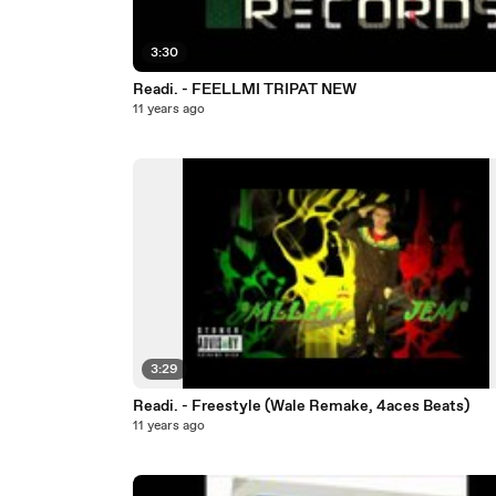
3:30
Readi. - FEELLMI TRIPAT NEW
11 years ago
3:29
Readi. - Freestyle (Wale Remake, 4aces Beats)
11 years ago