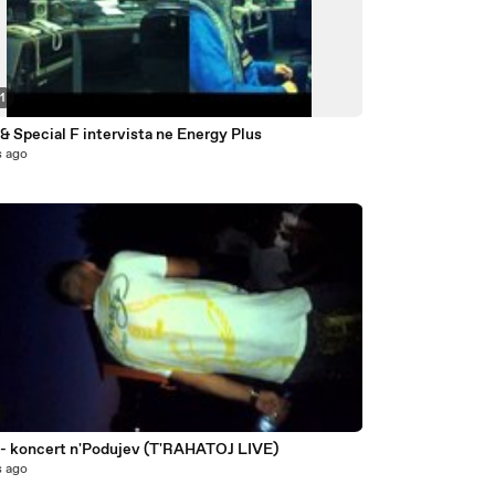
1
& Special F intervista ne Energy Plus
s ago
 - koncert n'Podujev (T'RAHATOJ LIVE)
s ago