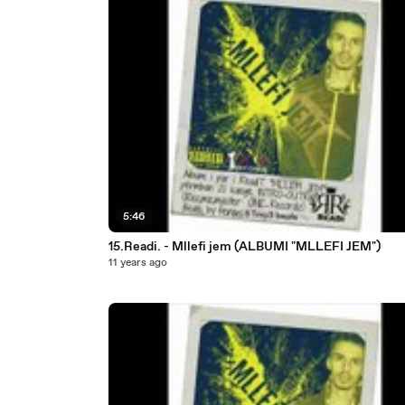
5:46
15.Readi. - Mllefi jem (ALBUMI "MLLEFI JEM")
11 years ago