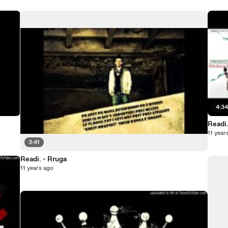
4:3
Readi
11 year
3:41
Readi. - Rruga
11 years ago