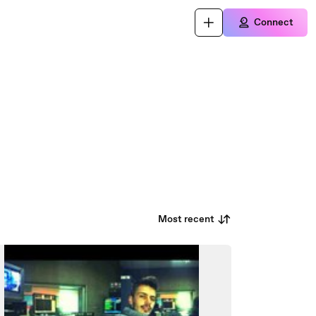
Connect
Most recent