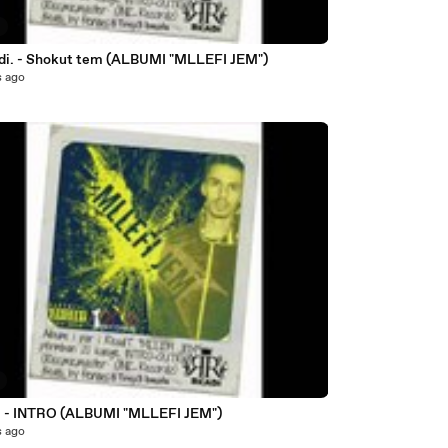
3
di. - Shokut tem (ALBUMI "MLLEFI JEM")
s ago
. - INTRO (ALBUMI "MLLEFI JEM")
s ago