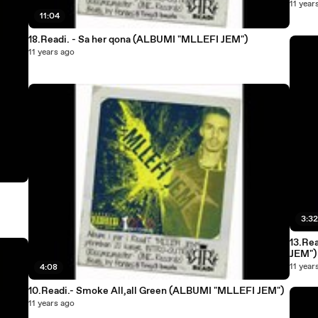
11 year
11:04
18.Readi. - Sa her qona (ALBUMI "MLLEFI JEM")
11 years ago
3:3
13.Re
JEM")
11 year
4:08
10.Readi.- Smoke All,all Green (ALBUMI "MLLEFI JEM")
11 years ago