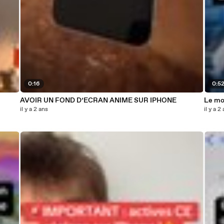
0:16
0:5
AVOIR UN FOND D’ECRAN ANIME SUR IPHONE
Le mod
il y a 2 ans
il y a 2