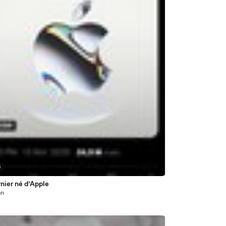
6
nier né d’Apple
an