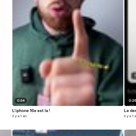
0:54
0:2
L’iphone 16e est la !
Le der
il y a 1 an
il y a 1 