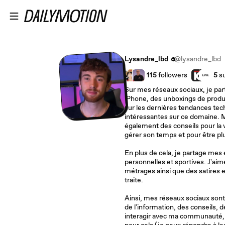
Passer au contenu principal
Lysandre_lbd
@lysandre_lbd
115
followers
5
su
Sur mes réseaux sociaux, je par
iPhone, des unboxings de produ
sur les dernières tendances tec
intéressantes sur ce domaine. M
également des conseils pour la 
gérer son temps et pour être plu
En plus de cela, je partage mes
personnelles et sportives. J'aime également créer des courts
métrages ainsi que des satires e
traite.
Ainsi, mes réseaux sociaux sont 
de l'information, des conseils, 
interagir avec ma communauté, et