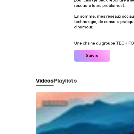
pour cela (je peux répondre à leu
résoudre leurs problèmes).
En somme, mes réseaux sociaux
technologie, de conseils pratiqu
d'humour.
Une chaine du groupe TECH F
Suivre
Vidéos
Playlists