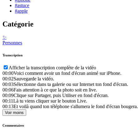
#astuce
#apple
Catégorie
✨
Personnes
Transcription
Afficher la transcription complète de la vidéo
00:00
Voici comment avoir un fond d'écran animé sur iPhone.
00:02
Sauvegarde la vidéo.
00:03
Sélectionne dans ta galerie ou sur Internet ton fond d'écran.
00:06
Fais attention à ce que la photo soit en live.
00:09
Clique sur Partager, puis Utiliser en fond d'écran.
00:11
Là tu viens cliquer sur le bouton Live.
00:13
Et voilà quand ton téléphone s'allumera le fond d'écran bougera.
Voir moins
Commentaires