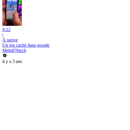
0:22
|
À suivre
Un jeu caché dans google
Mehdi'Ntech
il y a 3 ans