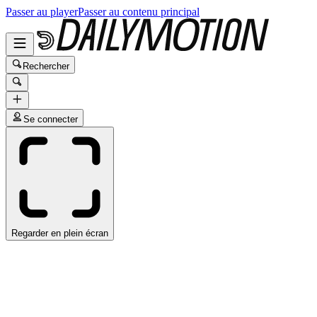
Passer au player
Passer au contenu principal
Rechercher
Se connecter
Regarder en plein écran