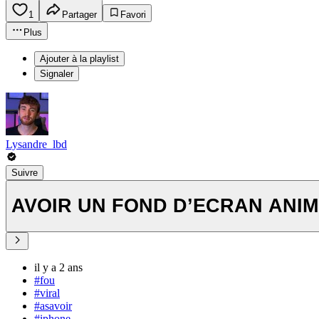
1
Partager
Favori
Plus
Ajouter à la playlist
Signaler
Lysandre_lbd
Suivre
AVOIR UN FOND D’ECRAN ANIM
il y a 2 ans
#fou
#viral
#asavoir
#iphone