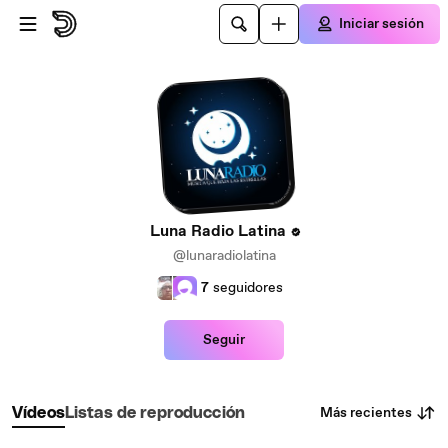
Saltar al contenido principal
Iniciar sesión
Luna Radio Latina
@lunaradiolatina
7
seguidores
Seguir
Más recientes
Vídeos
Listas de reproducción