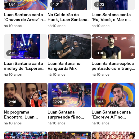
1:54
4:01
3:02
Luan Santana canta
No Caldeirão do
Luan Santana canta
"Chuvas de Arroz" no
Huck, Luan Santana
"Eu, Você, o Mar e
Caldeirão do Huck
comenta nova fase
Ela" no Caldeirão do
há 10 anos
há 10 anos
há 10 anos
em sua carreira
Huck
2:05
5:36
0:30
Luan Santana canta
Luan Santana no
Luan Santana explica
midley de "Esperando
Vanguarda Mix
penteado com trança
Aviões e Espumas ao
em show: 'Estilo
há 10 anos
há 10 anos
há 10 anos
Vento" no Caldeirão
começa no cabelo'
do Huck
2:46
22:26
6:13
No programa
Luan Santana
Luan Santana canta
Encontro, Luan
surpreende fã no
"Escreve Aí" no
Santana relembra
'Caldeirão do Huck'
Caldeirão do Huck
há 10 anos
há 10 anos
há 10 anos
dueto com Cauby
Peixoto. Confira