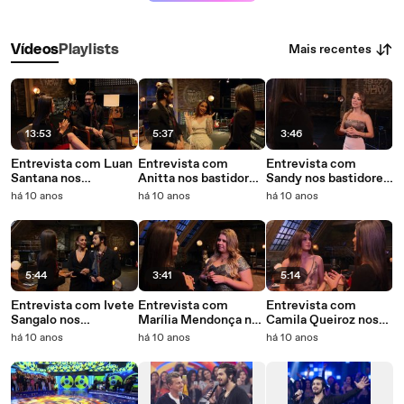
Mais recentes
Vídeos
Playlists
13:53
5:37
3:46
Entrevista com Luan
Entrevista com
Entrevista com
Santana nos
Anitta nos bastidores
Sandy nos bastidores
bastidores de "1977"
de "1977"
de "1977"
há 10 anos
há 10 anos
há 10 anos
5:44
3:41
5:14
Entrevista com Ivete
Entrevista com
Entrevista com
Sangalo nos
Marília Mendonça nos
Camila Queiroz nos
bastidores de "1977"
bastidores de "1977"
bastidores de "1977"
há 10 anos
há 10 anos
há 10 anos