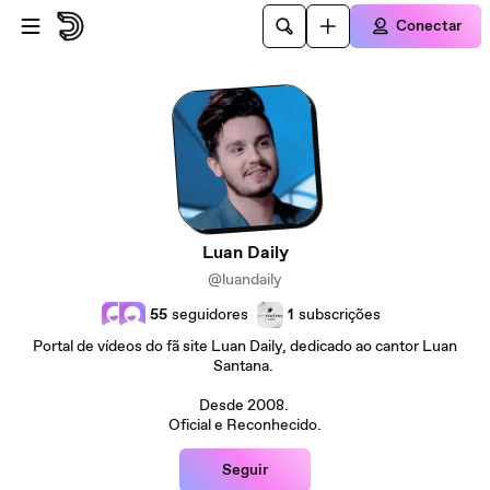
Ir para o conteúdo principal
Conectar
Luan Daily
@luandaily
55
seguidores
1
subscrições
Portal de vídeos do fã site Luan Daily, dedicado ao cantor Luan
Santana.
Desde 2008.
Oficial e Reconhecido.
Seguir