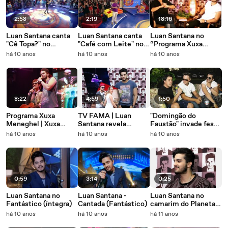
2:58
2:19
18:16
Luan Santana canta
Luan Santana canta
Luan Santana no
"Cê Topa?" no
"Café com Leite" no
“Programa Xuxa
Caldeirão do Huck
Caldeirão do Huck
Meneghel”
há 10 anos
há 10 anos
há 10 anos
8:22
4:59
1:50
Programa Xuxa
TV FAMA | Luan
"Domingão do
Meneghel | Xuxa
Santana revela
Faustão" invade festa
invade show de Luan
detalhes sobre sua
de aniversário de
há 10 anos
há 10 anos
há 10 anos
Santana
nova tour
Luan Santana › PART
02
0:59
3:14
0:25
Luan Santana no
Luan Santana -
Luan Santana no
Fantástico (íntegra)
Cantada (Fantástico)
camarim do Planeta
Atlântida conversa
há 10 anos
há 10 anos
há 11 anos
com o GShow