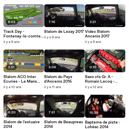
8:03
7:16
3:21
Track Day -
Slalom de Lezay 2017
Video Slalom
Fontenay-le-comte
Ancenis 2017
il y a 9 ans
2018
il y a 8 ans
il y a 9 ans
2:51
5:06
0:10
Slalom ACO Inter
Slalom du Pays
Saxo vts Gr. A -
Ecuries - Le Mans
d'Ancenis 2015
Romain Lecoq -
2016
préparation culasse
il y a 10 ans
il y a 11 ans
il y a 12 ans
et AAC par JR
Compétition.
6:20
7:51
15:39
Slalom de l'estuaire
Slalom de Beaupreau
Bapteme de piste -
2014
2014
Lohéac 2014