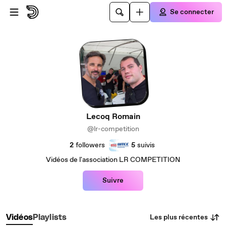
Passer au contenu principal
Se connecter
Lecoq Romain
@lr-competition
2
followers
5
suivis
Vidéos de l'association LR COMPETITION
Suivre
Les plus récentes
Vidéos
Playlists